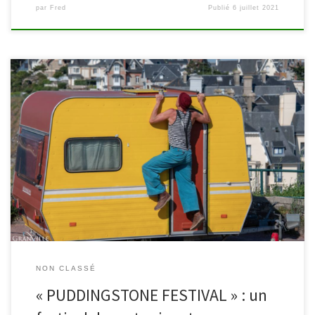
par
Fred
Publié
6 juillet 2021
Trois événements sont organisés dans le courant du mois d’août
2020 dans le parc Cathédrale de Malmedy, au pied du poudingue.
Destinés aux familles, les spectacles (concert, contes & théâtre de
rue) sont gratuits sur inscription obligatoire (malmedy@wamabi.be
ou 080/799930). Découvrez la programmation ci-dessous. Jeudi
13/08 à 15h : « […]
NON CLASSÉ
« PUDDINGSTONE FESTIVAL » : un