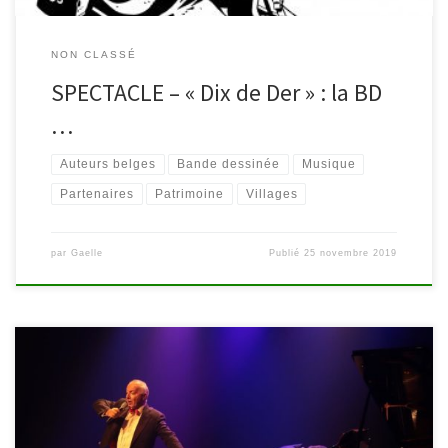
NON CLASSÉ
SPECTACLE – « Dix de Der » : la BD
…
Auteurs belges
Bande dessinée
Musique
Partenaires
Patrimoine
Villages
par
Gaelle
Publié
25 novembre 2019
Rendez-vous le samedi 8 février 2020 à 20h à la Salle de la
Fraternité de Malmedy pour fêter le centenaire de la Framboise