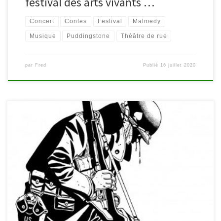
festival des arts vivants …
Concert
Contes
Festival
Malmedy
Musique
Puddingstone
Théâtre de rue
par
Fred
Publié
16 juillet 2020
La bibliothèque et le Centre culturel et d’éducation permanente
4950 vous invitent le dimanche 15 décembre au spectacle » Dix
de Der « , la bande dessinée de Didier Comès transposée à
l’écran et illustrée musicalement. Rendez-vous à 16h30 à la salle
de Sourbrodt pour rendre hommage à l’auteur. A noter, […]