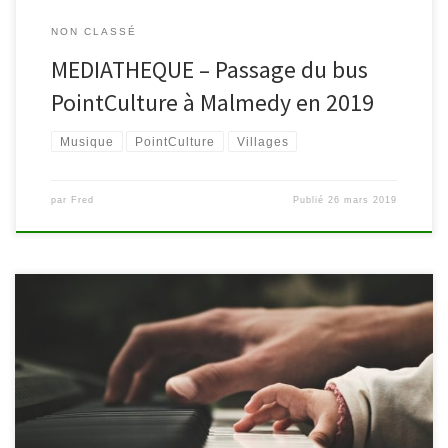
NON CLASSÉ
MEDIATHEQUE – Passage du bus
PointCulture à Malmedy en 2019
Musique
PointCulture
Villages
par
Fred
Publié
26 mars 2019
Et si les bébés avaient droit à leur concert ? La bibliothèque de
Sourbrodt se met à l’heure classique et invite les petites et
grandes oreilles pour un petit concert suivi d’un atelier animé par
l’Académie de Malmedy. Un moment tout doux à partager.
Parents, grands-parents, puéricultrices, accueillantes d’enfants,