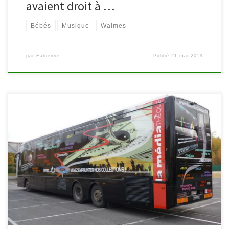
avaient droit à …
Bébés
Musique
Waimes
par
Fabienne
Publié
21 mai 2019
Le bus s’arrêtera au stade de football (av. du Pont de Warche,1)
de 11h 15 à 13h45 les samedis suivants : 12 et 26 janvier, 9 et 23
février, 9 et 23 mars, 6 et 20 avril, 4 et 18 mai, 1er, 15 et 29 juin, 13
et 27 juillet, […]