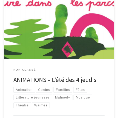
Retrouvez les bibliothèques de Waimes et Malmedy dans les
parcs tous les jeudis de l’été. Au programme : lectures, contes,
magie, concert jeune public, théâtre de rue… A vos yeux et vos
oreilles ! Gratuit sur inscription. 08/07 de 14 à 17h : « Lire dans les
Parcs » [contes] Séance contée […]
NON CLASSÉ
ANIMATIONS – L’été des 4 jeudis
Animation
Contes
Familles
Fêtes
Littérature jeunesse
Malmedy
Musique
Théâtre
Waimes