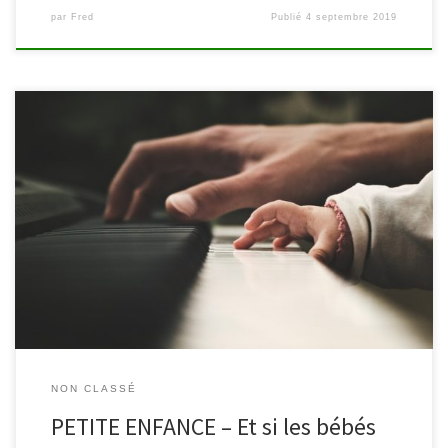
par
Fred
Publié
4 septembre 2019
Heure des Bébés à la bibliothèque de Waimes, le mercredi 5 juin,
à 10h30, Et si les Bébés avaient droit à leur concert? La
bibliothèque se met à l’heure classique et invite les petites et
grandes oreilles pour un petit concert suivi d’un atelier animé par
l’Académie de Malmedy […]
NON CLASSÉ
PETITE ENFANCE – Et si les bébés