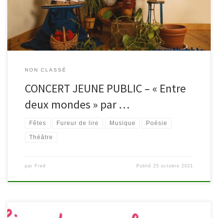
au visage de lumière… Il suffit simplement […]
NON CLASSÉ
CONCERT JEUNE PUBLIC – « Entre
deux mondes » par …
Fêtes
Fureur de lire
Musique
Poésie
Théâtre
par
Fred
Publié
25 octobre 2021