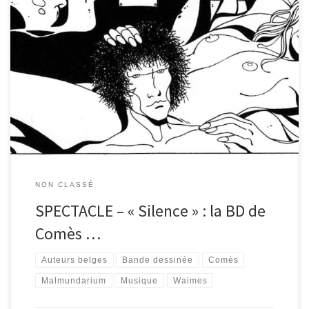
La bibliothèque vous invite le samedi 19 octobre au spectacle «
Silence », la bande dessinée de Didier Comès transposée à
l’écran et illustrée musicalement. Rendez-vous à 19h au
Malmundarium pour rendre hommage à l’auteur waimerais. A
noter, le spectacle est précédé d’une conférence donnée par
Albert Moxhet sur l’œuvre […]
NON CLASSÉ
SPECTACLE – « Silence » : la BD de
Comès …
Auteurs belges
Bande dessinée
Comès
Malmundarium
Musique
Waimes