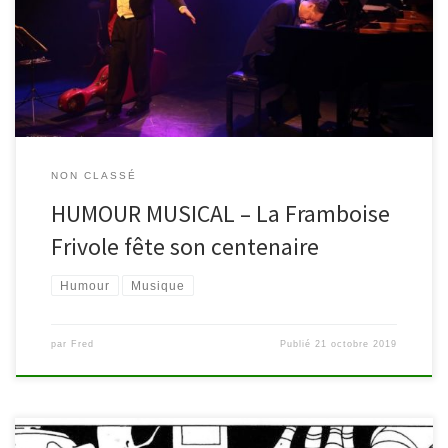
Frivole. Un évènement organisé dans le cadre du festival Paroles
d’Hommes. C’est de leur vivant qu’ils ont souhaité fêter cet
événement. Depuis cent ans sous le nom […]
NON CLASSÉ
HUMOUR MUSICAL – La Framboise
Frivole fête son centenaire
Humour
Musique
par
Fred
Publié
21 octobre 2019