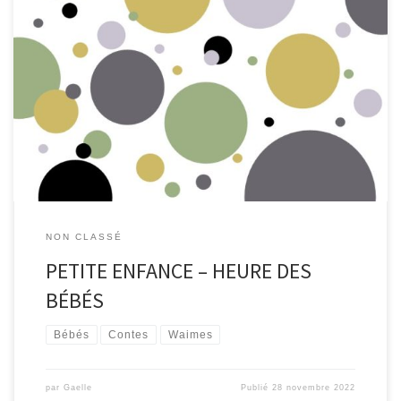
Heure des Bébés Mercredi 14 décembre, à 10h30, à la
bibliothèque de Waimes Des histoires à inventer, à chanter et à
partager pour se tenir chaud quand l’hiver approche. Par
Karine Moers de la Maison du Conte de Namur. Réservations &
informations : waimes@wamabi.be | 080 44 80 54 Pour tout […]
NON CLASSÉ
PETITE ENFANCE – HEURE DES
BÉBÉS
Bébés
Contes
Waimes
par
Gaelle
Publié
28 novembre 2022