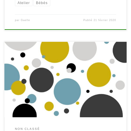
Atelier
Bébés
par
Gaelle
Publié
21 février 2020
Pour écouter, lire, chanter, toucher, partager, explorer,
triturer, jouer, découvrir, se redécouvrir, se retrouver,… La
bibliothèque vous invite à passer un moment tout doux en duo .
Rejoignez-nous ! Séances 2020 : Samedi 1er février : Contes et
comptines par Marie […]
NON CLASSÉ