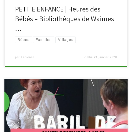
PETITE ENFANCE | Heures des
Bébés – Bibliothèques de Waimes
…
Bébés
Familles
Villages
par
Fabienne
Publié
24 janvier 2020
Des histoires rythmées, mêlées de jeux de doigts et de chansons,
pour les tout-petits. Un moment privilégié de plaisir à partager
avec son enfant, pour s’enraciner et grandir, avec les conteuses
Karine Moers et Marie-Noëlle Vandermensbrugghe de la Maison du
Conte de Namur. Parents, grands-parents, puéricultrices,
accueillantes […]