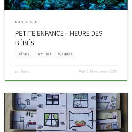
NON CLASSÉ
PETITE ENFANCE – HEURE DES
BÉBÉS
Bébés
Familles
Waimes
par
Gaelle
Publié
26 novembre 2021
Mardi 10 août, à 9h30 & 10h30 Rejoignez-nous à la bibliothèque
de Waimes, pour écouter, lire, chanter, inventer, partager, jouer,
découvrir, se retrouver, … La bibliothèque vous invite à passer un