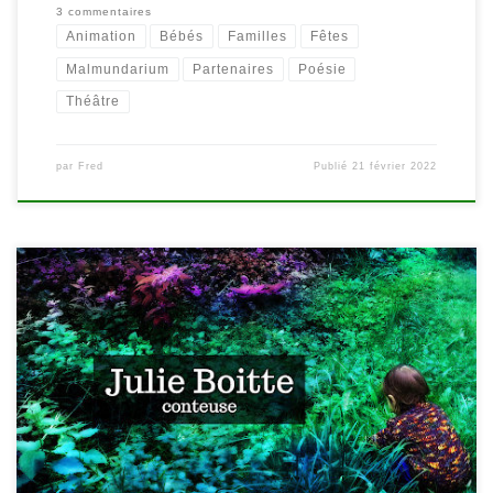
3 commentaires
Animation
Bébés
Familles
Fêtes
Malmundarium
Partenaires
Poésie
Théâtre
par
Fred
Publié
21 février 2022
Heure des Bébés | MiniPoésie Jeudi 9 décembre, à 10h30, à la
bibliothèque de Waimes Un son, un objet, une découverte… Une
chanson, une comptine, un jeu de doigts… Il était une fois un
rutabaga, un papy, une forêt et une mésange au joli ventre
orange. Toutes douces et pleines […]