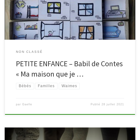
moment tout doux en duo (enfant jusqu’à 4 ans accompagné d’un
adulte). Par Karine Moers et Marie-Noëlle Van […]
NON CLASSÉ
PETITE ENFANCE – Babil de Contes
« Ma maison que je …
Bébés
Familles
Waimes
par
Gaelle
Publié
28 juillet 2021