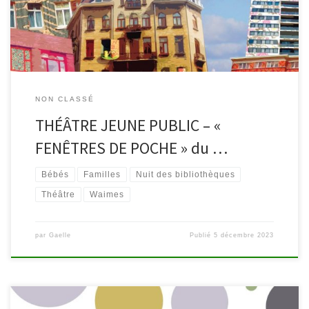
Madame Tran, de Juliette, Fanette, Suzette et Ninette… Regarder
[…]
NON CLASSÉ
THÉÂTRE JEUNE PUBLIC – «
FENÊTRES DE POCHE » du …
Bébés
Familles
Nuit des bibliothèques
Théâtre
Waimes
par
Gaelle
Publié
5 décembre 2023