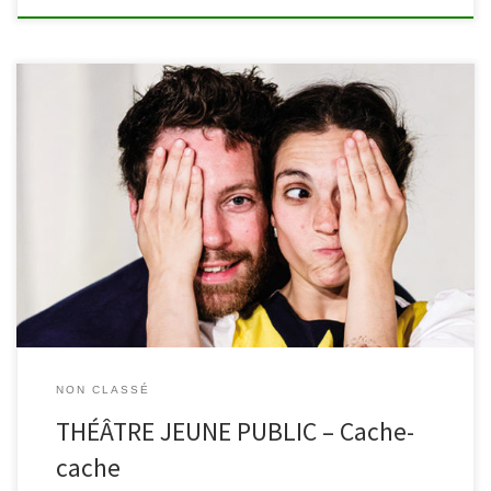
Dans le cadre de la Langue française en fête, la bibliothèque de
Malmedy vous propose d’assister à « Cache-cache » du Théâtre de
la Guimbarde le mercredi 23 mars à 15h. Dans ce moment de jeu
et de cachoterie, deux artistes nous invitent à retrouver la joie de
se cacher […]
NON CLASSÉ
THÉÂTRE JEUNE PUBLIC – Cache-
cache