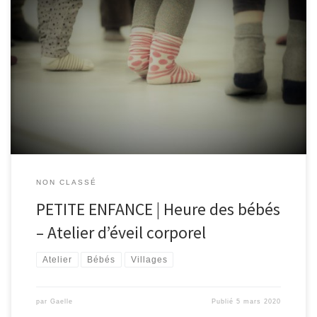
Heure des bébés à Ovifat | Salle Barassociés, samedi 4 avril, à
10h30 La danseuse, Mélody Willame du Zététique Théâtre,
propose aux tout-petits, avec la complicité d’un parent, de
s’éveiller au mouvement sous forme ludique, . Elle emmène les
duos dans un univers fait de musique, de douceur et […]
NON CLASSÉ
PETITE ENFANCE | Heure des bébés
– Atelier d’éveil corporel
Atelier
Bébés
Villages
par
Gaelle
Publié
5 mars 2020