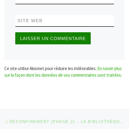
SITE WEB
Ce site utilise Akismet pour réduire les indésirables.
En savoir plus
sur la façon dont les données de vos commentaires sont traitées
.
Parcourir les articles
Article précédent
DÉCONFINEMENT (PHASE 2) – LA BIBLIOTHÈQUE DE MALMEDY ROUVRE SES PORTES AU PUBLIC