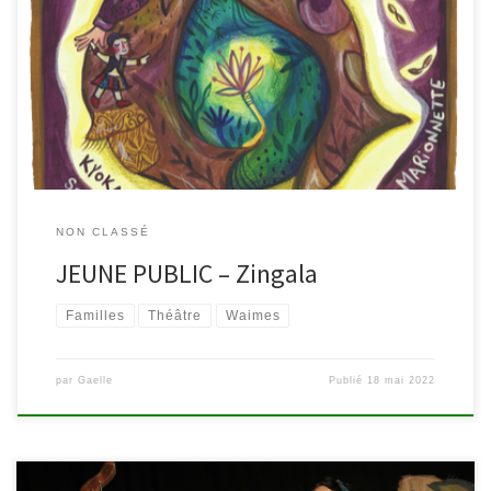
Spectacle sans parole de danse, chant et marionnette | Zingala
Samedi 11 juin, à 14h, à la bibliothèque de Waimes C’est un
personnage bien singulier que cette Zìngala… Sa manière de se
mouvoir, de ne pas prononcer de mots, de se réjouir des
moindres petites choses… Elle chante, elle […]
NON CLASSÉ
JEUNE PUBLIC – Zingala
Familles
Théâtre
Waimes
par
Gaelle
Publié
18 mai 2022