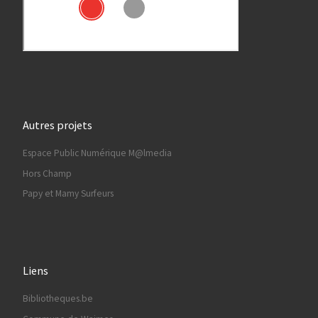
Autres projets
Espace Public Numérique M@lmedia
Hors Champ
Papy et Mamy Surfeurs
Liens
Bibliotheques.be