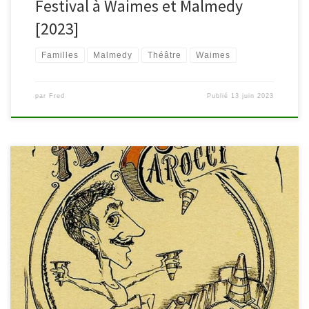
Festival à Waimes et Malmedy
[2023]
Familles
Malmedy
Théâtre
Waimes
par
Fred
Publié
13 juin 2023
A l’occasion des portes-ouvertes de la Commune de Waimes, la
bibliothèque vous propose le spectacle de rue « Chantier
Domino », le dimanche 4 juin, à 15h. Bienvenue sur le Chantier
Domino ! Préparez-vous à découvrir un projet
abracadabrantesque, longtemps gardé secret : la machine
Goldberg ! Une drôle de construction qui […]