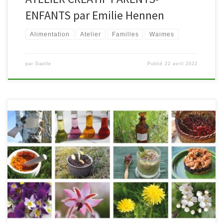
ENFANTS par Emilie Hennen
Alimentation
Atelier
Familles
Waimes
par
Gaelle
Publié
22 avril 2022
A la découverte des plantes médicinales dès 6 ans De mars à juin,
la bibliothèque de Malmedy vous propose 4 ateliers d’initiation à
l’herboristerie parent & enfant avec l’herboriste-naturopathe de
Bellevaux, Isabelle Cornette. Des rencontres conviviales en toute
simplicité, pour apprendre à mieux prendre soin de soi, de sa
famille, et […]