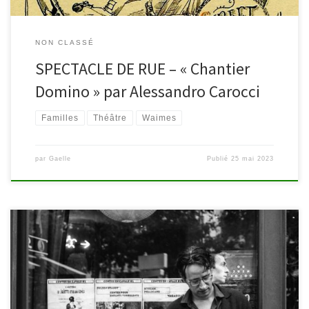
NON CLASSÉ
SPECTACLE DE RUE – « Chantier
Domino » par Alessandro Carocci
Familles
Théâtre
Waimes
par
Gaelle
Publié
25 mai 2023
Contes d’Automne | La maison dans la forêt (Histoire de sorcières)
Vendredi 21 octobre, à 19h30, à la bibliothèque de Waimes C’est
une baraque au fond des bois qui ne paie pas de mine. On ouvre