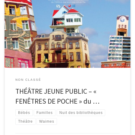
Le vendredi 22 décembre, à 14h30, dans le cadre de la Nuit des
bibliothèques, la bibliothèque de Waimes invite les tout-petits au
théâtre pour découvrir le spectacle Fenêtres de poches proposé
par le Collectif H2Oz La fenêtre d’Anatole, de Naïma, celle de
Madame Tran, de Juliette, Fanette, Suzette et Ninette… Regarder
[…]
NON CLASSÉ
THÉÂTRE JEUNE PUBLIC – «
FENÊTRES DE POCHE » du …
Bébés
Familles
Nuit des bibliothèques
Théâtre
Waimes