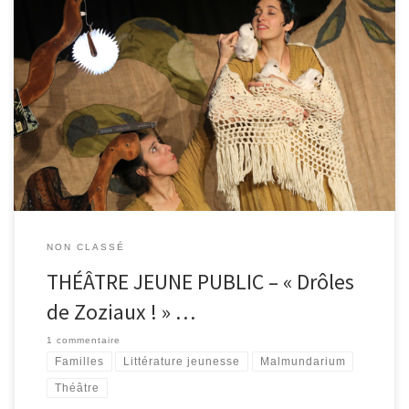
Rendez-vous le mercredi 22 juin à 15h à la bibliothèque de
Malmedy pour vivre en famille un spectacle des Liseuses (dès 2,5
ans). Embarquez pour un voyage avec les oiseaux d’ici et
d’ailleurs. Il paraît qu’au creux des arbres il y a des trésors, qu’entre
les pages des livres des […]
NON CLASSÉ
THÉÂTRE JEUNE PUBLIC – « Drôles
de Zoziaux ! » …
1 commentaire
Familles
Littérature jeunesse
Malmundarium
Théâtre