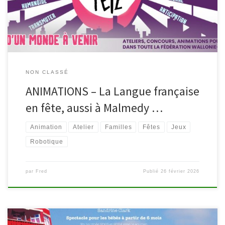
rencontres rythmeront la semaine partout en […]
NON CLASSÉ
ANIMATIONS – La Langue française
en fête, aussi à Malmedy …
Animation
Atelier
Familles
Fêtes
Jeux
Robotique
par
Fred
Publié
26 février 2026