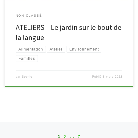
NON CLASSÉ
ATELIERS – Le jardin sur le bout de
la langue
Alimentation
Atelier
Environnement
Familles
par
Sophie
Publié
8 mars 2022
Navigation dans les articles
1
2
…
7