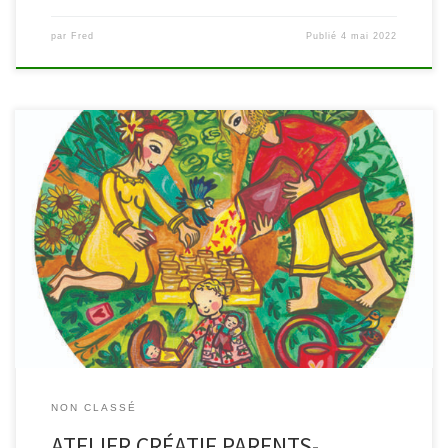
par
Fred
Publié
4 mai 2022
Samedi 7 mai, à 13h30, à la bibliothèque de Waimes Un potager,
ça rend heureux ! Emilie Hennen est une artiste qui voyage entre
deux cultures, de la culture de la terre à la culture artistique. Emilie
aime cultiver le terreau de sa créativité et y faire germer des
graines de […]
NON CLASSÉ
ATELIER CRÉATIF PARENTS-