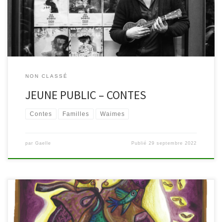
facilement car il n’y pas de clef. Dedans, on trouve une vieille, au
regard […]
NON CLASSÉ
JEUNE PUBLIC – CONTES
Contes
Familles
Waimes
par
Gaelle
Publié
29 septembre 2022