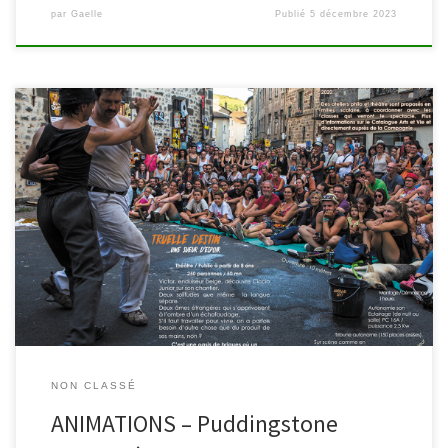
par
Gaelle
Publié
5 décembre 2023
(Quasi) tous les jeudis de l’été, retrouvez les bibliothèques dans
les parcs pour la quatrième édition du « Puddingstone Festival »,
le festival des arts vivants à Malmedy et Waimes. Au programme :
lectures, contes, spectacle clownesque, musique, marionnettes,
théâtre de rue… A vos yeux et vos oreilles ! Nous […]
NON CLASSÉ
ANIMATIONS – Puddingstone