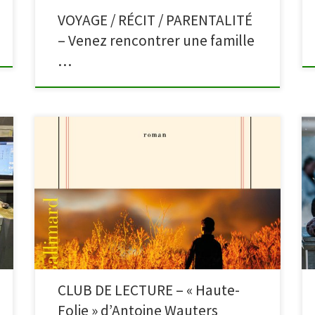
VOYAGE / RÉCIT / PARENTALITÉ
– Venez rencontrer une famille
…
Avant de partir en vacances, les lectrices et lecteurs du
Club de lecture et la bibliothèque de Malmedy vous
convient à participer à une dernière rencontre le
mardi 7 juillet autour de l’ouvrage « Haute-Folie »
d’Antoine Wauters. Le club est ouvert à toutes et tous,
grandes lectrices ou petits […]
CLUB DE LECTURE – « Haute-
Folie » d’Antoine Wauters