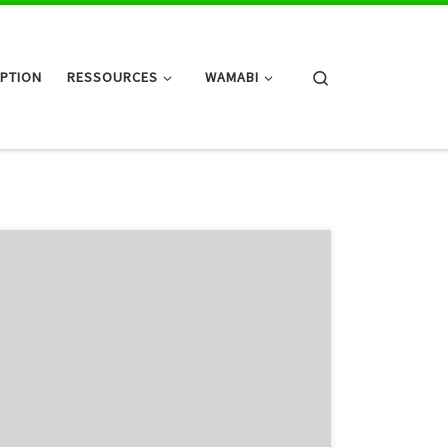
Search
IPTION
RESSOURCES
WAMABI
La Fédération Wallonie Bruxelles mène une enquête
pour mieux comprendre la place de la lecture, ou son
absence, dans le quotidien des citoyennes et
citoyens. Deux questionnaires adaptés selon l’âge : Si
vous avez 13 ans et plus, participez à l’enquête 13 ans
et +(s’ouvre dans un nouvel onglet) et tentez de
remporter […]