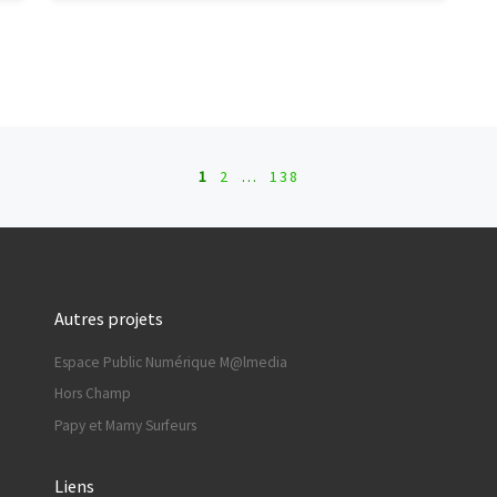
1
2
…
138
Autres projets
Espace Public Numérique M@lmedia
Hors Champ
Papy et Mamy Surfeurs
Liens