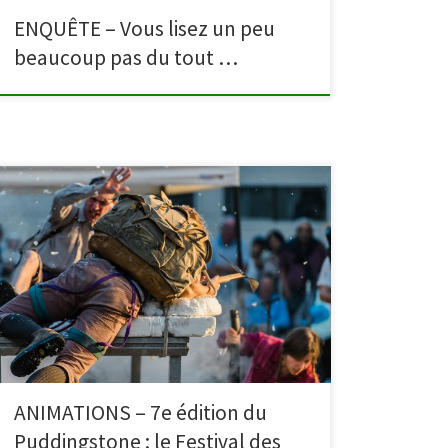
ENQUÊTE – Vous lisez un peu
beaucoup pas du tout …
Tous les jeudis de l’été, retrouvez les bibliothèques
dans les parcs pour la septième édition du «
Puddingstone Festival », le festival des arts vivants à
Malmedy et Waimes. Au programme : lectures, contes,
spectacle clownesque, musique, marionnettes,
théâtre de rue… A vos yeux et vos oreilles ! Nous vous
attendons dès […]
ANIMATIONS – 7e édition du
Puddingstone : le Festival des