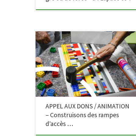
Vous avez des briques LEGO® inutilisées qui dorment
dans une caisse ou au fond d’un tiroir ? Offrez-leur une
nouvelle utilité en les déposant dans les bibliothèques
de Waimes ou de Malmedy ! Les bibliothèques
participent au projet collaboratif « Une rampe pour
l’accessibilité symbolique », mené avec les
bibliothèques […]
APPEL AUX DONS / ANIMATION
– Construisons des rampes
d’accès …