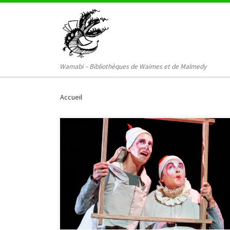
Passer au contenu
Wamabi – Bibliothèques de Waimes et de Malmedy
Accueil
La fin de l’année scolaire approche à grands pour
laisser place à l’été et au doux temps des vacances.
C’est le moment idéal pour revenir en mots et en
images sur un printemps placé sous le signe du
théâtre. Les élèves des écoles maternelles et
primaires de la Commune de […]