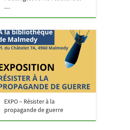
…
Du 26 mai au 12 juin 2026, la bibliothèque de
Malmedy accueille l’exposition « Résister à
la propagande de guerre, 10 principes élémentaires ».
Conçue par le War Heritage Institute et l’Université
libre de Bruxelles, cette exposition se base sur
l’ouvrage d’Anne Morelli « Principes élémentaires de
propagande de guerre : Utilisables en cas […]
EXPO – Résister à la
propagande de guerre