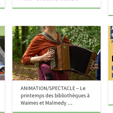
A l’initiative de la Bibliothèque Centrale de la Province
de Hainaut, le Printemps des Bibliothèques revient
cette année encore. Les activités se déroulent le
vendredi 22 mai partout en Fédération Wallonie-
Bruxelles, y compris à Waimes et Malmedy. Découvrez
tout le programme ci-dessous. À la bibliothèque de
Malmedy (Place du Châtelet, […]
ANIMATION/SPECTACLE – Le
printemps des bibliothèques à
Waimes et Malmedy …