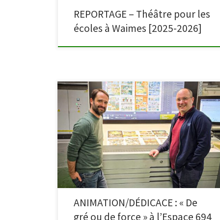
REPORTAGE – Théâtre pour les
écoles à Waimes [2025-2026]
Ce vendredi 19 juin, l’Office du Tourisme de Waimes,
Cultur@4950 et les bibliothèques de Waimes vous
invitent à une soirée spéciale en présence de Frédéric
Moray et d’Olivier Pirnay, auteur et dessinateur de De
gré ou de force. À travers cette soirée exceptionnelle,
l’Espace 694 Botrange souhaite mettre à l’honneur
[…]
ANIMATION/DÉDICACE : « De
gré ou de force » à l’Espace 694