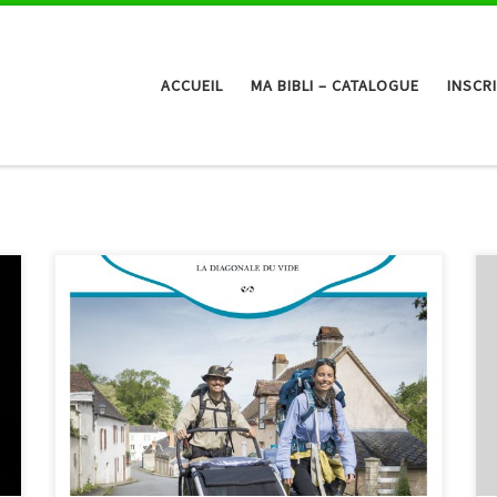
ACCUEIL
MA BIBLI – CATALOGUE
INSCR
Et si une simple marche pouvait changer une vie ? Cet
été, Justine et Romain Brès font étape à Malmedy le
dimanche 19 juillet dans le cadre de leur « diagonale
du livre », un périple qui les ramène sur les chemins
empruntés lors de leur incroyable traversée de la […]