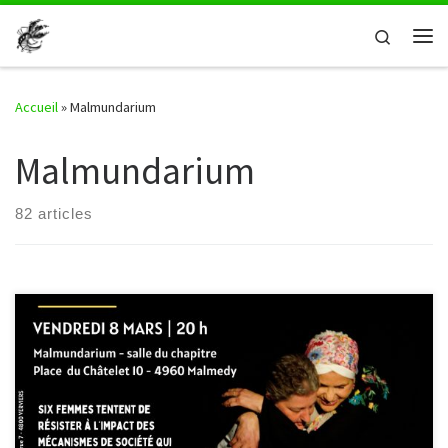
Passer au contenu
Search
Me
Accueil
»
Malmundarium
Malmundarium
82 articles
Bienvenue le vendredi 8 mars à 20h au Malmundarium de
Malmedy pour découvrir la pièce « Une journée ordinaire » du
Théâtre de la Communauté, dans le cadre de la Journée
internationale des droits des femmes. Cette création aborde le