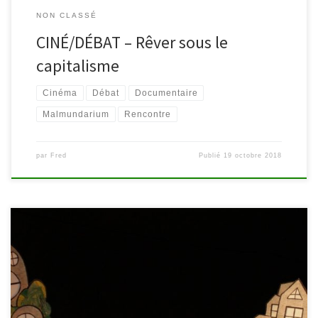
NON CLASSÉ
CINÉ/DÉBAT – Rêver sous le
capitalisme
Cinéma
Débat
Documentaire
Malmundarium
Rencontre
par
Fred
Publié
19 octobre 2018
En marge de l’exposition « Les Nouveaux Belges » présente au
Malmundarium jusqu’au 24 février 2019, la bibliothèque de
Malmedy propose aux enfants d’aborder le thème de la guerre et
de la paix. Au programme: un spectacle jeune public et une