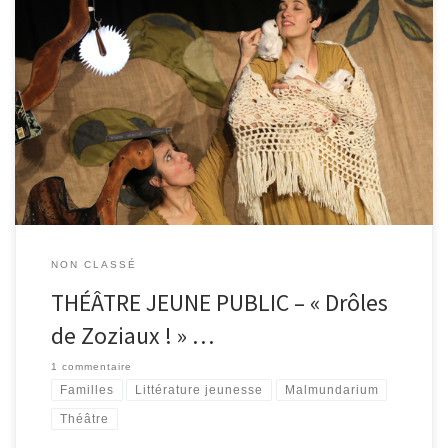
Rendez-vous le mercredi 22 juin à 15h à la bibliothèque de
Malmedy pour vivre en famille un spectacle des Liseuses (dès 2,5
ans). Embarquez pour un voyage avec les oiseaux d’ici et
d’ailleurs. Il paraît qu’au creux des arbres il y a des trésors, qu’entre
les pages des livres des […]
NON CLASSÉ
THÉÂTRE JEUNE PUBLIC – « Drôles
de Zoziaux ! » …
1 commentaire
Familles
Littérature jeunesse
Malmundarium
Théâtre