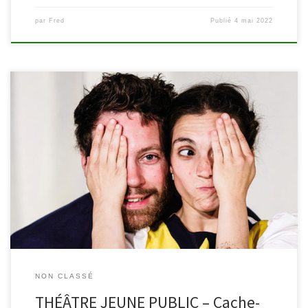
par
Fred
Publié
4 mai 2022
Dans le cadre de la Langue française en fête, la bibliothèque de
Malmedy vous propose d’assister à « Cache-cache » du Théâtre de
la Guimbarde le mercredi 23 mars à 15h. Dans ce moment de jeu
et de cachoterie, deux artistes nous invitent à retrouver la joie de
se cacher […]
NON CLASSÉ
THÉÂTRE JEUNE PUBLIC – Cache-