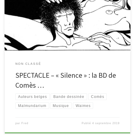
Silence », la bande dessinée de Didier Comès transposée à
l’écran et illustrée musicalement. Rendez-vous à 19h au
Malmundarium pour rendre hommage à l’auteur waimerais. A
noter, le spectacle est précédé d’une conférence donnée par
Albert Moxhet sur l’œuvre […]
NON CLASSÉ
SPECTACLE – « Silence » : la BD de
Comès …
Auteurs belges
Bande dessinée
Comès
Malmundarium
Musique
Waimes
par
Fred
Publié
4 septembre 2019