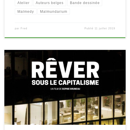
Atelier
Auteurs belges
Bande dessinée
Malmedy
Malmundarium
par
Fred
Publié
11 juillet 2019
Dans le cadre du Mois du Doc, la bibliothèque de Malmedy vous
invite à la projection du documentaire « Rêver sous le
capitalisme » de Sophie Bruneau. Le ciné/débat se déroulera le
mardi 6 novembre à 19h30 au Malmundarium en présence de la
réalisatrice. Douze personnes racontent puis interprètent le
souvenir d’un […]