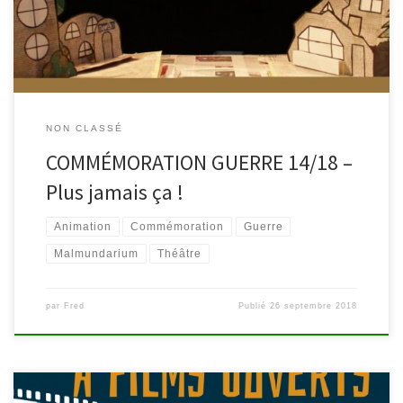
sélection d’ouvrages disponibles pour la jeunesse. CAP OU PAS
CAP de […]
NON CLASSÉ
COMMÉMORATION GUERRE 14/18 –
Plus jamais ça !
Animation
Commémoration
Guerre
Malmundarium
Théâtre
par
Fred
Publié
26 septembre 2018