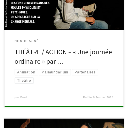
sexisme ordinaire, les diktats de la beauté… tout en légèreté […]
NON CLASSÉ
THÉÂTRE / ACTION – « Une journée
ordinaire » par …
Animation
Malmundarium
Partenaires
Théâtre
par
Fred
Publié
8 février 2024