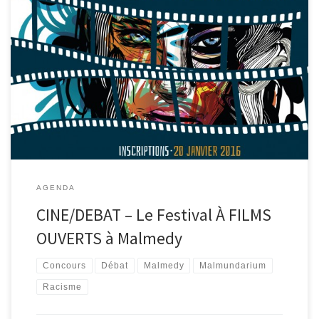
Le festival « A Films Ouverts » pour l’interculturalité et contre le
racisme est de retour au Malmundarium (entrée par la
bibliothèque) ce 24 mars 2016 pour sa 11e édition et c’est gratuit!
17h30: goûter-apéritif offert par Couleur Café. 19h: diffusion de
courts-métrages avec vote du public. Le Festival « A Films […]
AGENDA
CINE/DEBAT – Le Festival À FILMS
OUVERTS à Malmedy
Concours
Débat
Malmedy
Malmundarium
Racisme