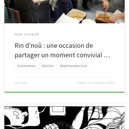
NON CLASSÉ
Rin d’noû : une occasion de
partager un moment convivial …
Animation
Atelier
Malmundarium
par
Fred
Publié
17 novembre 2021
La bibliothèque vous invite le samedi 19 octobre au spectacle «