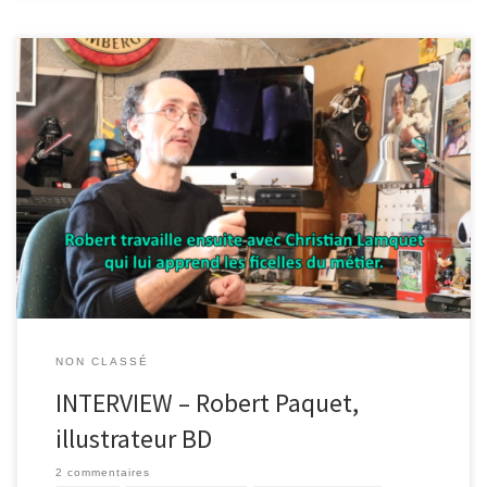
Le 8 avril 2019, nous nous sommes rendus chez Robert Paquet à
Faymonville. Il nous a ouvert les portes de son atelier et nous a
parlé de sa passion: la bande dessinée. Retour en mots et en
images sur cette agréable rencontre. Biographie Robert Paquet
est auteur de bande dessinée. […]
NON CLASSÉ
INTERVIEW – Robert Paquet,
illustrateur BD
2 commentaires