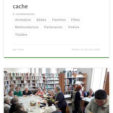
cache
3 commentaires
Animation
Bébés
Familles
Fêtes
Malmundarium
Partenaires
Poésie
Théâtre
par
Fred
Publié
21 février 2022
Lieu d’accueil ouvert à toute personne désirant en rencontrer
d’autres autour d’une activité, d’un jeu ou simplement d’une
bonne tasse. Pour qui ? Toute personne intéressée de plus de 60
ans Où ? Au Malmundarium (Place du Châtelet 9) Accessible aux
personnes à mobilité réduite Quand ? Le 3ème jeudi […]