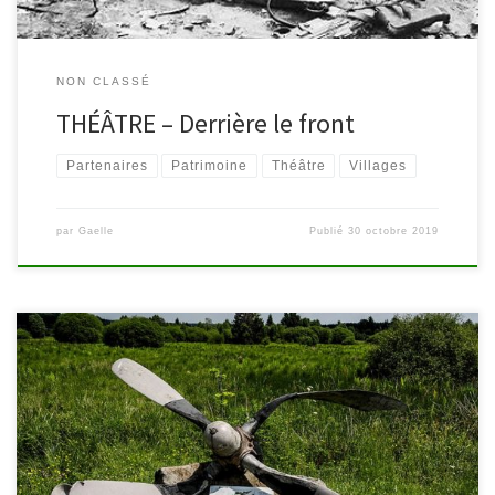
NON CLASSÉ
THÉÂTRE – Derrière le front
Partenaires
Patrimoine
Théâtre
Villages
par
Gaelle
Publié
30 octobre 2019
Samedi 19 octobre, à 20h En 1815, au Congrès de Vienne, la
Prusse (qui formera l’Allemagne en 1871) étend son territoire et
met la main sur les communes actuelles de Malmedy et Waimes.
Pendant plus d’un siècle, nos aïeux vivront sous les ordres du