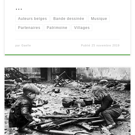
…
Auteurs belges
Bande dessinée
Musique
Partenaires
Patrimoine
Villages
par
Gaelle
Publié
25 novembre 2019
Le Centre Culturel et d’éducation permanente 4950, le CRHEHA et
Wamabi vous invitent à découvrir la pièce « Derrière le front » les
22 & 23 novembre, à 20h, à la salle Barassociés à Ovifat. Le public
suivra l’évolution de la guerre à travers une famille habitant une
petite ville d’une des […]