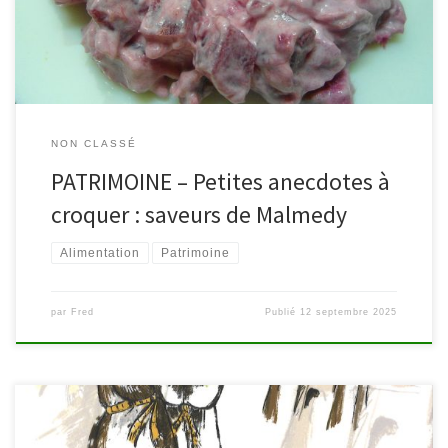
ou le hareng. D’autres recettes et souvenirs culinaires ont aussi […]
NON CLASSÉ
PATRIMOINE – Petites anecdotes à
croquer : saveurs de Malmedy
Alimentation
Patrimoine
par
Fred
Publié
12 septembre 2025