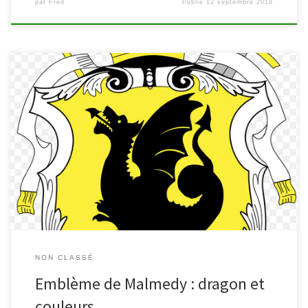
par
Fred
Publié
12 septembre 2018
Plusieurs usagers ont demandé à la bibliothèque des
renseignements sur les couleurs de la ville de Malmedy et sur la
présence du dragon dans les armoiries. Pour répondre à ce genre
de questions, nous avons l’étude que réalisa Raymond Jacob en
2003, Les armoiries et les couleurs de Malmedy (édité […]
NON CLASSÉ
Emblème de Malmedy : dragon et
couleurs