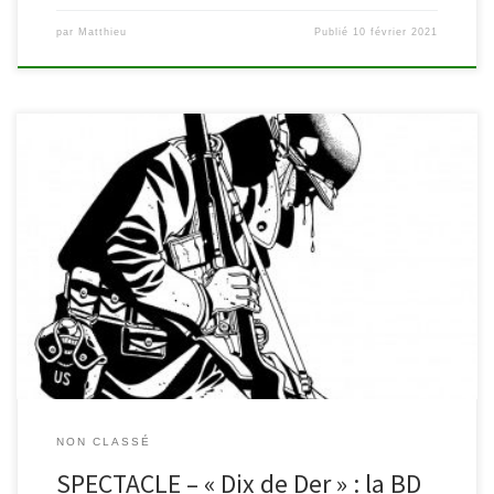
par
Matthieu
Publié
10 février 2021
La bibliothèque et le Centre culturel et d’éducation permanente
4950 vous invitent le dimanche 15 décembre au spectacle » Dix
de Der « , la bande dessinée de Didier Comès transposée à
l’écran et illustrée musicalement. Rendez-vous à 16h30 à la salle
de Sourbrodt pour rendre hommage à l’auteur. A noter, […]
NON CLASSÉ
SPECTACLE – « Dix de Der » : la BD