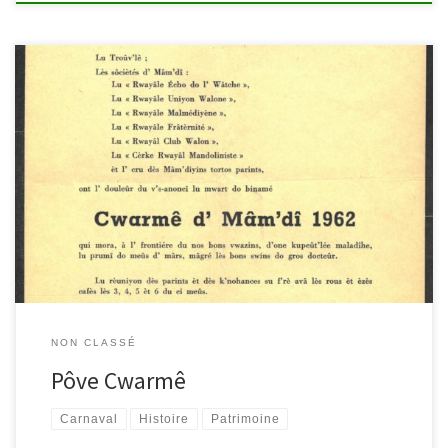
Ce titre pourrait se retrouver dans une gazette contemporaine,
mais c’est bien dans les Nouvelles de Malmedy, datées du 3 mars
1962, qu’on le mentionne. Cette année-là, le carnaval de
Malmedy, comme celui d’Eupen et le Laetare de Stavelot, avait
été annulé à cause… d’une épidémie. Depuis plusieurs semaines,
des […]
NON CLASSÉ
Pôve Cwarmê
Carnaval
Histoire
Patrimoine