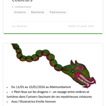
1 commentaire
Histoire
Malmedy
Patrimoine
par
Matthieu
Publié
23 juillet 2016
Participez aux animations organisées dans le cadre de l’exposition
« Karagöz, l’art des ombres » visible jusqu’au 21 janvier 2015 au
Malmundarium Malmedy. Celle-ci est organisée dans le cadre
d’Europalia qui met en scène la Turquie d’octobre à février 2016 à
travers différentes pratiques artistiques. Le théâtre d’ombre
traditionnel Karagöz – signifiant littéralement […]