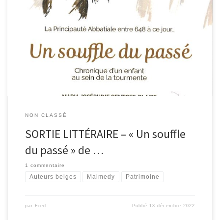
Maria Joséphine Gentges-Blaise vient de publier « Un souffle du
passé – Chronique d’un enfant au sein de la tourmente ». Dans cet
ouvrage, après avoir dressé un historique de Malmedy, elle y
évoque son enfance et partage son parcours de vie. En vente à la
bibliothèque.
NON CLASSÉ
SORTIE LITTÉRAIRE – « Un souffle
du passé » de …
1 commentaire
Auteurs belges
Malmedy
Patrimoine
par
Fred
Publié
13 décembre 2022