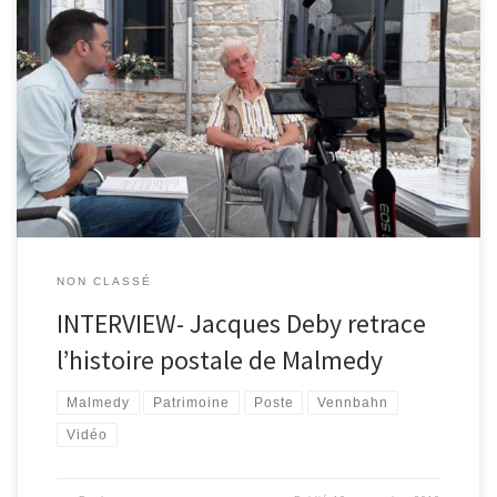
Cet été, nous avons interviewé Jacques Deby de passage en
Ardenne. Malmédien d’origine, il collectionne les timbres et cartes
postales sur sa ville natale. Ses recherches ont été compilées dans
un livre intitulé « Histoire postale de Malmedy » et publié en 2017
aux éditions du CRHEHA. L’ouvrage n’est pas destiné qu’aux […]
NON CLASSÉ
INTERVIEW- Jacques Deby retrace
l’histoire postale de Malmedy
Malmedy
Patrimoine
Poste
Vennbahn
Vidéo