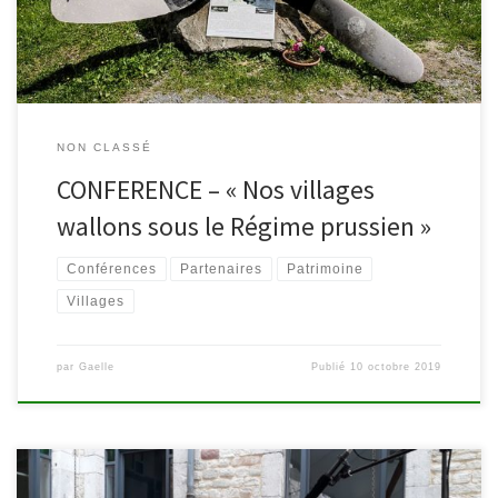
Kaiser jusqu’à la fin de la […]
NON CLASSÉ
CONFERENCE – « Nos villages
wallons sous le Régime prussien »
Conférences
Partenaires
Patrimoine
Villages
par
Gaelle
Publié
10 octobre 2019