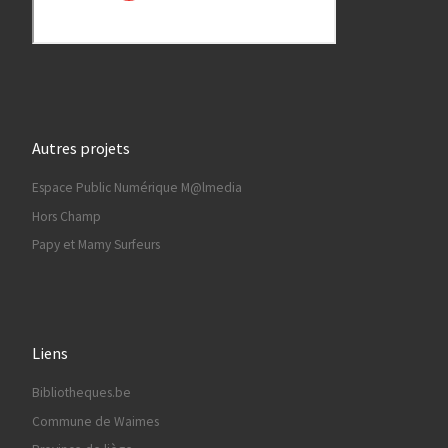
Autres projets
Espace Public Numérique M@lmedia
Hors Champ
Papy et Mamy Surfeurs
Liens
Bibliotheques.be
Commune de Waimes