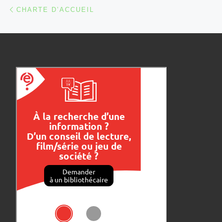
Parcourir les articles
Article précédent
CHARTE D’ACCUEIL