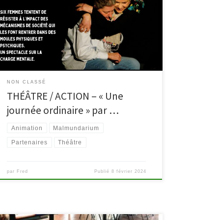
de Malmedy pour découvrir la pièce « Une journée
ordinaire » du Théâtre de la Communauté, dans le
cadre de la Journée internationale des droits des
femmes. Cette création aborde le sexisme ordinaire,
les diktats de la beauté… tout en légèreté […]
NON CLASSÉ
THÉÂTRE / ACTION – « Une
journée ordinaire » par …
Animation
Malmundarium
Partenaires
Théâtre
par
Fred
Publié
8 février 2024