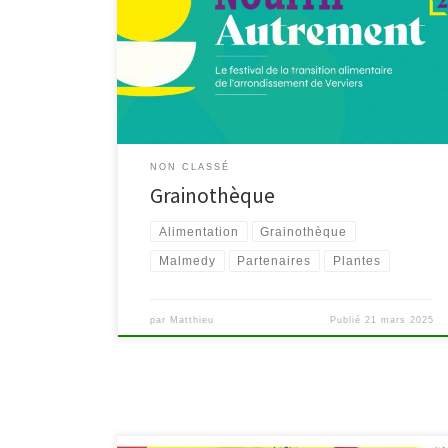
au mieux, la bibliothèque de Malmedy ressort sa
grainothèque. Venez découvrir et, surtout, échanger
les graines de vos légumes, fruits et fleurs ? Le principe
? – Vous venez prendre gratuitement des graines
déposées par d’autres dans votre bibliothèque ; […]
NON CLASSÉ
Grainothèque
Alimentation
Grainothèque
Malmedy
Partenaires
Plantes
par
Matthieu
Publié
21 mars 2025