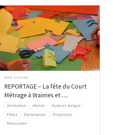
La première édition de la Fête du Court Métrage
(anciennement Le Jour le Plus Court) s’est déroulée
du 16 au 22 mars 2022 partout en Fédération
Wallonie-Bruxelles. Le but ? Faciliter l’accès à de
grands films courts pour faire découvrir ou redécouvrir
le court métrage que ce soit dans les […]
NON CLASSÉ
REPORTAGE – La fête du Court
Métrage à Waimes et …
Animation
Atelier
Auteurs belges
Fêtes
Partenaires
Projection
Rencontre