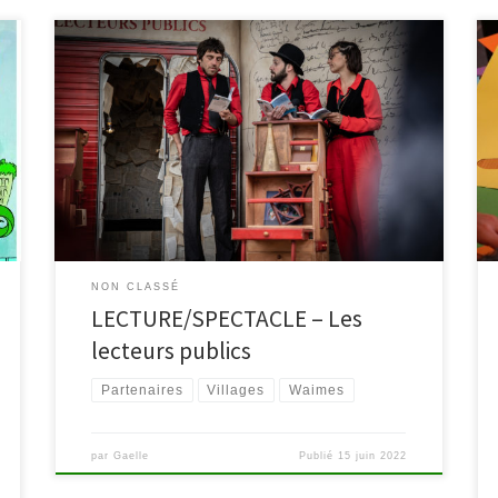
Rendez-vous au Festival Couleur du Monde pour venir
découvrir Les lecteurs Publics le dimanche 26 juin, à 13
& 15h30. Equipés d’une simple mallette ou de leur
meuble mobile les lecteurs de la Compagnie des
Bonimenteurs useront de tous les moyens possibles
pour atteindre leur but : donner une voix aux […]
NON CLASSÉ
LECTURE/SPECTACLE – Les
lecteurs publics
Partenaires
Villages
Waimes
par
Gaelle
Publié
15 juin 2022