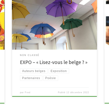
Découvrez l’exposition » Lisez-vous le belge ? » à la
bibliothèque de Malmedy jusqu’au 14 janvier 2023.
Elle vient en complément à la campagne du même
nom qui a lieu en novembre et qui a pour objectif de
promouvoir le livre belge francophone en Fédération
Wallonie-Bruxelles. Coordonnée par le Pilen, […]
NON CLASSÉ
EXPO – « Lisez-vous le belge ? »
Auteurs belges
Exposition
Partenaires
Poésie
par
Fred
Publié
12 décembre 2022