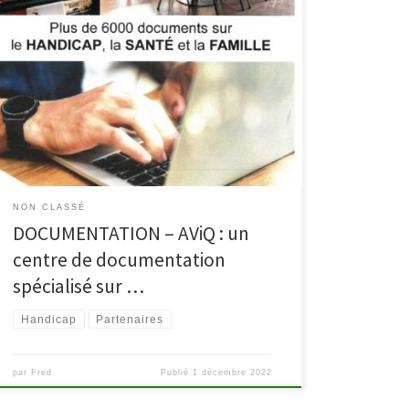
Le centre de documentation de l’AVIQ est une
bibliothèque spécialisée sur le handicap, la santé et la
famille. Plus de 6000 livres, dvd, littérature jeunesse
qui parlent de handicap, de maladie, de différence.
Pour consulter le catalogue en ligne, cliquez ICI. Le
catalogue « Au-delà de nos différences 2023 » vient
d’être publié […]
NON CLASSÉ
DOCUMENTATION – AViQ : un
centre de documentation
spécialisé sur …
Handicap
Partenaires
par
Fred
Publié
1 décembre 2022