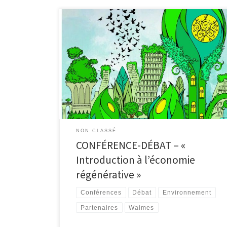
Par Stéphan Hoornaert La nature est championne
toutes catégories en développement durable. Elle a
réglé tous ses problèmes au cours de milliards
d’années d’essais et erreurs. « La folie, c’est de se
comporter de la même manière et attendre un
résultat différent. » Cette phrase d’Albert Einstein,
Stephan Hoornaert, rare biomiméticien […]
NON CLASSÉ
CONFÉRENCE-DÉBAT – «
Introduction à l’économie
régénérative »
Conférences
Débat
Environnement
Partenaires
Waimes