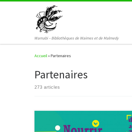
Passer au contenu
Wamabi – Bibliothèques de Waimes et de Malmedy
Accueil
»
Partenaires
Partenaires
273 articles
Le printemps est officiellement là ! ‍ Afin d’en profiter