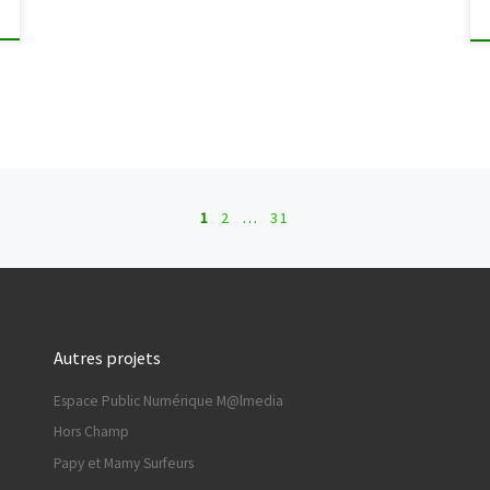
1
2
…
31
Autres projets
Espace Public Numérique M@lmedia
Hors Champ
Papy et Mamy Surfeurs