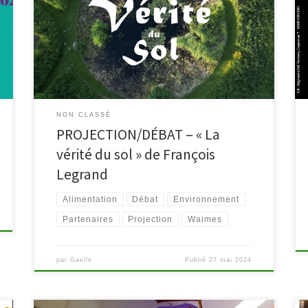
« Nourrir Autrement« , la bibliothèque de Waimes vous
invite le mercredi 5 juin, à 19h30 à la projection du film
« La Vérité du sol » de François Legrand, suivi d’un
temps d’échange avec François Dessart de
Greenotec. Le Sol est un être vivant qui […]
NON CLASSÉ
PROJECTION/DÉBAT – « La
vérité du sol » de François
Legrand
Alimentation
Débat
Environnement
Partenaires
Projection
Waimes
par
Gaelle
Publié
27 mai 2024