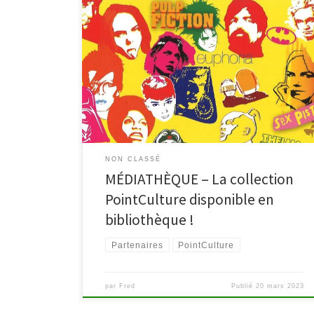
La Collection, qu’est-ce que c’est ? C’est plus de 300
000 médias disponibles : musique, films, et
documentaires que vous pouvez emprunter en
quelques clics sur le site pointculture.be et qui seront
déposés, à votre intention, au comptoir de la
bibliothèque de votre choix. N’hésitez plus à
redécouvrir des chefs […]
NON CLASSÉ
MÉDIATHÈQUE – La collection
PointCulture disponible en
bibliothèque !
Partenaires
PointCulture
par
Fred
Publié
20 mars 2023