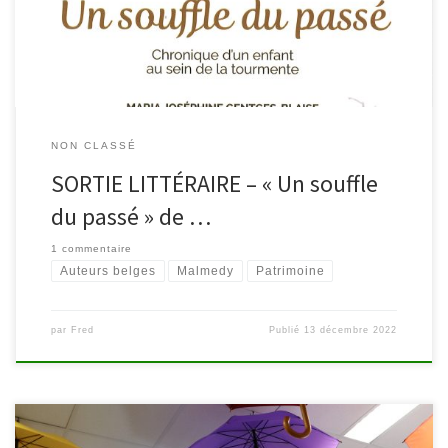
bibliothèque.
NON CLASSÉ
SORTIE LITTÉRAIRE – « Un souffle
du passé » de …
1 commentaire
Auteurs belges
Malmedy
Patrimoine
par
Fred
Publié
13 décembre 2022