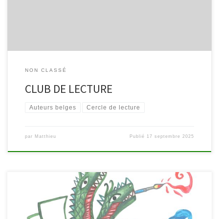
votre genre préféré, votre […]
NON CLASSÉ
CLUB DE LECTURE
Auteurs belges
Cercle de lecture
par
Matthieu
Publié
17 septembre 2025
« Des poèmes dorment en chacun de nous et attendent d’être