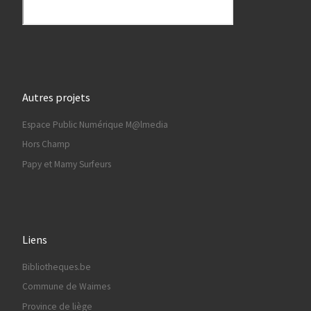
Autres projets
Espace Public Numérique M@lmedia
Hors Champ
Papy et Mamy Surfeurs
Liens
Bibliotheques.be
Commune de Waimes
Province de liège