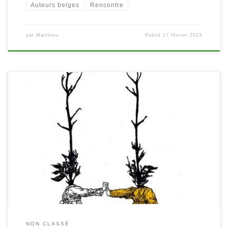
Auteurs belges
Rencontre
par
Matthieu
Publié
17 février 2023
Le poète ne cherche pas ses mots, il les rencontre. (K.L.) «
L’objectif de ces ateliers est double. Il s’agit d’amener le public à
découvrir des poètes d’ici et d’ailleurs en explorant leurs
créations. Des lectures et des présentations d’auteur me donnent
l’occasion d’initier les « écrivants » à diverses […]
NON CLASSÉ