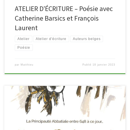
ATELIER D’ÉCRITURE – Poésie avec
Catherine Barsics et François
Laurent
Atelier
Atelier d'écriture
Auteurs belges
Poésie
par
Matthieu
Publié
18 janvier 2023
Maria Joséphine Gentges-Blaise vient de publier « Un souffle du
passé – Chronique d’un enfant au sein de la tourmente ». Dans cet
ouvrage, après avoir dressé un historique de Malmedy, elle y
évoque son enfance et partage son parcours de vie. En vente à la