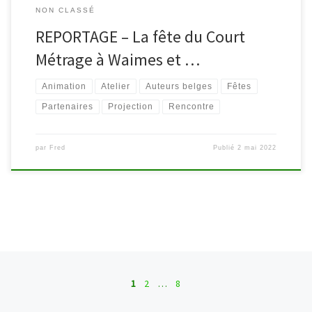
NON CLASSÉ
REPORTAGE – La fête du Court
Métrage à Waimes et …
Animation
Atelier
Auteurs belges
Fêtes
Partenaires
Projection
Rencontre
par
Fred
Publié
2 mai 2022
Navigation dans les articles
1
2
…
8
Ar