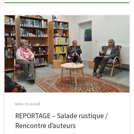
En petit comité – mais en bonne compagnie -, trois auteur et
autrices sont venus partager le fruit de leur travail à la bibliothèque
de Malmedy. André-François Detry, ancien professeur en langues
germaniques et religion, est devenu sur la tard psychothérapeute,
de la tendance psychologie humaniste, « le moins mauvais » des
[…]
NON CLASSÉ
REPORTAGE – Salade rustique /
Rencontre d’auteurs