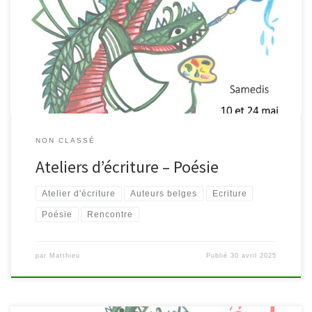
écrits. Leur partage fait partie des plaisirs de hasard de ces
ateliers, comme celui de dire ses textes et d’écouter ceux des
autres. Ainsi, cette activité, qui pourrait sembler au départ très
individuelle, prend harmonieusement sa place dans un […]
NON CLASSÉ
Ateliers d’écriture – Poésie
Atelier d'écriture
Auteurs belges
Ecriture
Poésie
Rencontre
par
Matthieu
Publié
30 avril 2025