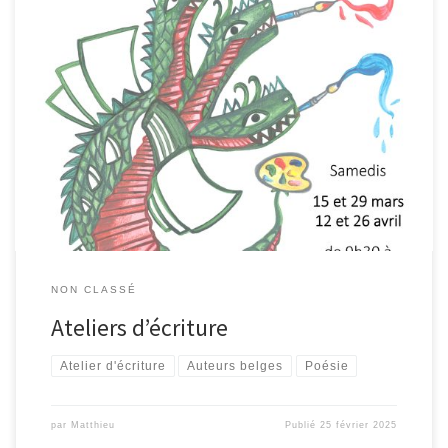
Le printemps pointe le bout de son nez. Les ateliers d’écriture
aussi ! Nous vous convions à participer à deux cycles, animés par
deux habitués. En mars et avril, Élisabeth Joachim nous propose
de rencontrer différentes manières d’écrire et aussi différentes
utilités de l’écriture : l’écriture pour soi, l’écriture pour […]
NON CLASSÉ
Ateliers d’écriture
Atelier d'écriture
Auteurs belges
Poésie
par
Matthieu
Publié
25 février 2025