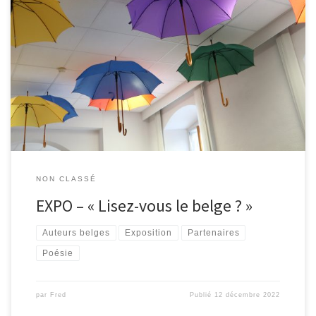
Découvrez l’exposition » Lisez-vous le belge ? » à la bibliothèque
de Malmedy jusqu’au 14 janvier 2023. Elle vient en complément à
la campagne du même nom qui a lieu en novembre et qui a pour
objectif de promouvoir le livre belge francophone en Fédération
Wallonie-Bruxelles. Coordonnée par le Pilen, […]
NON CLASSÉ
EXPO – « Lisez-vous le belge ? »
Auteurs belges
Exposition
Partenaires
Poésie
par
Fred
Publié
12 décembre 2022