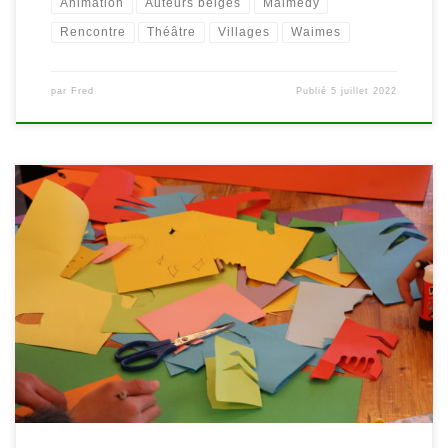
Animation
Auteurs belges
Malmedy
Rencontre
Théâtre
Villages
Waimes
par
Fred
Publié
5 juillet 2022
La première édition de la Fête du Court Métrage (anciennement
Le Jour le Plus Court) s’est déroulée du 16 au 22 mars 2022 partout
en Fédération Wallonie-Bruxelles. Le but ? Faciliter l’accès à de
grands films courts pour faire découvrir ou redécouvrir le court
métrage que ce soit dans les […]