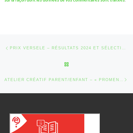
Parcourir les articles
Article précédent
PRIX VERSELE – RÉSULTATS 2024 ET SÉLECTION 2025
RETOUR À LA LISTE DES
Ar
ATELIER CRÉATIF PARENT/ENFANT – « PROMENADE EN FORÊT » AVEC EMILIE HENNEN