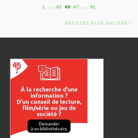
1
…
85
86
87
…
91
Ar
ARTICLES PLUS ANCIENS