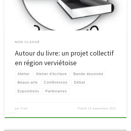
projet rassemble plus de 56 partenaires de l’arrondissement. Si
[…]
NON CLASSÉ
Autour du livre: un projet collectif
en région verviétoise
Atelier
Atelier d'écriture
Bande dessinée
Beaux-arts
Conférences
Débat
Expositions
Partenaires
par
Fred
Publié
13 septembre 2011