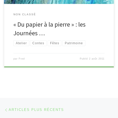
NON CLASSÉ
« Du papier à la pierre » : les
Journées …
Atelier
Contes
Fêtes
Patrimoine
par
Fred
Publié
2 août 2011
Navigation dans les articles
Articles plus récents
ARTICLES PLUS RÉCENTS