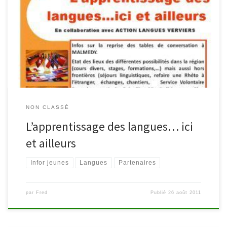
Malmedy propose une permanence spéciale sur « l’apprentissage
des langues…ici et ailleurs ». Vous trouverez, au service Infor
Jeunes, des informations sur la reprise des tables de conversation
à Malmedy. Sera également dressé un état des lieux des
différentes possibilités dans la […]
NON CLASSÉ
L’apprentissage des langues… ici
et ailleurs
Infor jeunes
Langues
Partenaires
par
Fred
Publié
26 août 2011