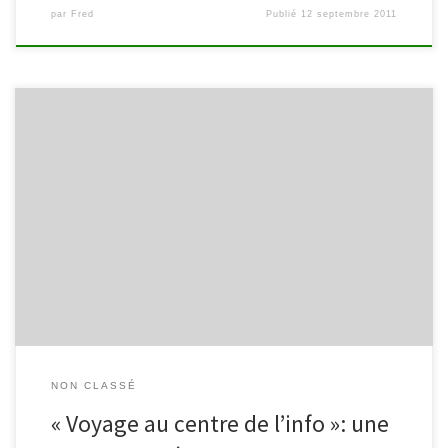
par
Fred
Publié
12 septembre 2011
Durant le mois de septembre et d’octobre, l’exposition intitulée
« Voyage au centre de l’info » est visible à la bibliothèque de
Malmedy. Conçue par le Centre d’Action Laïque de la Province de
Liège, cette exposition vise à conscientiser le public, adulte et
scolaire, à la difficulté de l’objectivité face aux […]
NON CLASSÉ
« Voyage au centre de l’info »: une