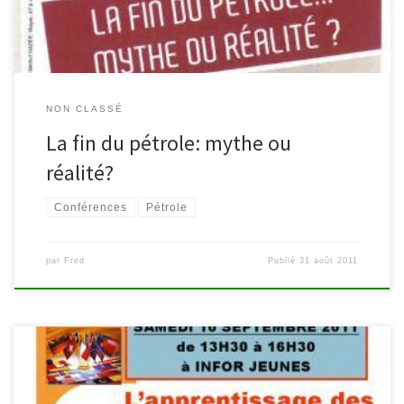
d’étude du […]
NON CLASSÉ
La fin du pétrole: mythe ou
réalité?
Conférences
Pétrole
par
Fred
Publié
31 août 2011
Le samedi 10 septembre, de 13H30 à 16H30, Infor Jeunes