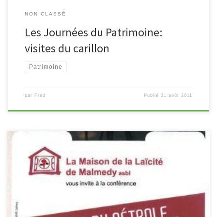
NON CLASSÉ
Les Journées du Patrimoine:
visites du carillon
Patrimoine
par
Fred
Publié
31 août 2011
Le mercredi 7 septembre à 20h, la Maison de la Laïcité de
Malmedy organise une conférence sur l’appauvrissement des
réserves de pétrole. Elle se tiendra au Malmundarium, à la salle du
Chapitre (Place du Châtelet 9). Intervenant: Patrick Brocorens est
Docteur en Chimie et Fondateur d’ASPO Belgique (Association