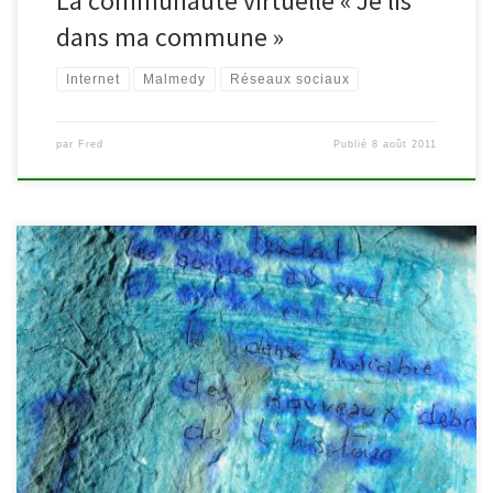
La communauté virtuelle « Je lis
dans ma commune »
Internet
Malmedy
Réseaux sociaux
par
Fred
Publié
8 août 2011
Le samedi 10 septembre, la bibliothèque de Malmedy vous offre
une journée animée par l’auteur Marianne Bastogne et l’artisan
papetier Robert Schaus à l’occasion des Journées du Patrimoine.
Cette année, ce sont les pierres et les lettres qui sont mises à
l’honneur. Ainsi, vous déambulerez dans le Malmundarium à la […]