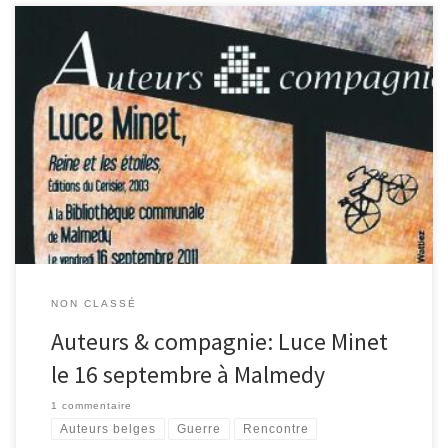
» Bruxelles, 1943-1945, l’histoire de Reine et de sa bande de
copains. Ils ont à peine plus de vingt ans. Ils sont juifs, communistes
et résistants chez les Partisans Armés. A travers leurs combats, ces
personnages, debout envers et contre tout, donnent chair et vie à
ce pan mal connu […]
NON CLASSÉ
Auteurs & compagnie: Luce Minet
le 16 septembre à Malmedy
1 commentaire
Auteurs belges
Guerre
Rencontre