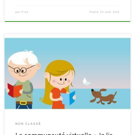
par
Fred
Publié
23 août 2011
Depuis le 1er mai 2011, une communauté virtuelle « Je lis dans ma
commune » est née. Malmedy adhère à cette initiative. Pour
rappel, l’opération « Je lis dans ma commune » vise à encourager
les acteurs locaux des communes de Bruxelles et de Wallonie à
développer des projets autour du […]
NON CLASSÉ