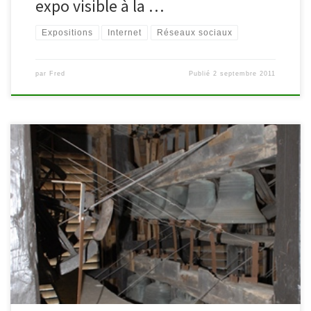
expo visible à la …
Expositions
Internet
Réseaux sociaux
par
Fred
Publié
2 septembre 2011
Pour rappel, le samedi 10 septembre, la bibliothèque de
Malmedy vous offre une journée animée par l’auteur Marianne
Bastogne et l’artisan papetier Robert Schaus à l’occasion des
Journées du Patrimoine. Plus d’infos ici. A cela s’ajoutent les visites
guidées du carillon de la cathédrale. Construit en 1789, le carillon
de […]