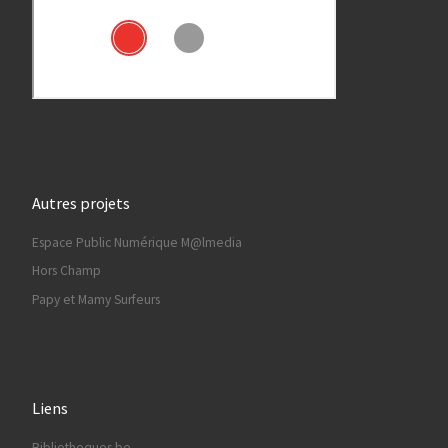
Autres projets
Espace Public Numérique M@lmedia
Hors Champ
Papy et Mamy Surfeurs
Liens
Bibliotheques.be