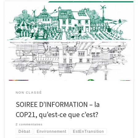
Le vendredi 25 septembre à 19h30 à la maison du parc de
Botrange, la plateforme EstEnTransition vous invite à une soirée
d’information sur le 21ème Sommet climatique qui est organisé à
Paris du 30 novembre au 11 décembre 2015. Marius Nicolas,
diplômé en écologie humaine, vous donnera une information
détaillée […]
NON CLASSÉ
SOIREE D’INFORMATION – la
COP21, qu’est-ce que c’est?
2 commentaires
Débat
Environnement
EstEnTransition