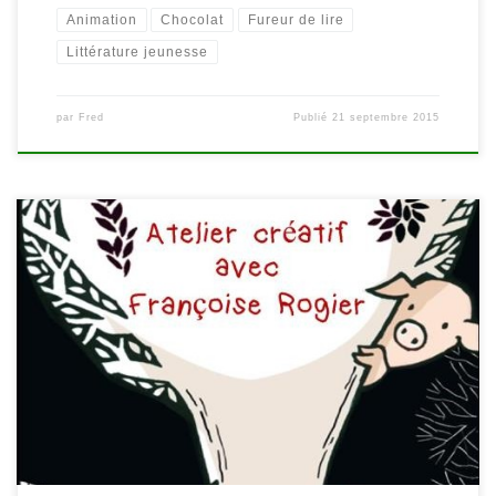
Animation
Chocolat
Fureur de lire
Littérature jeunesse
par
Fred
Publié
21 septembre 2015
Rejoignez la bibliothèque de Malmedy le mercredi 7 octobre à
14h pour participer à un atelier plastique animé par
l’auteure/illustratrice belge Françoise Rogier et Laurence
Nobécourt des éditions A pas de loups. Au départ de l’album Un
tour de cochons, vous découvrirez l’univers de l’illustratrice et
celui de l’éditrice grâce […]