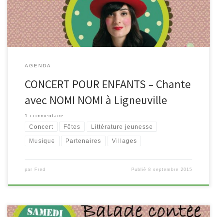
spectacle à partir de 2 ans pendant lequel […]
AGENDA
CONCERT POUR ENFANTS – Chante
avec NOMI NOMI à Ligneuville
1 commentaire
Concert
Fêtes
Littérature jeunesse
Musique
Partenaires
Villages
par
Fred
Publié
8 septembre 2015