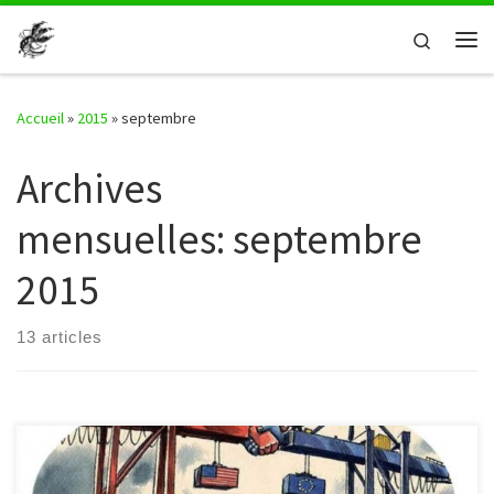
Passer au contenu
Search
Me
Accueil
»
2015
»
septembre
Archives
mensuelles:
septembre
2015
13 articles