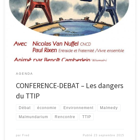
Le jeudi 8 octobre 2015 à 18h au Malmundarium (entrée par la
bibliothèque), la bibliothèque de Malmedy vous invite à une
conférence-débat sur les dangers du TTIP (le traité de libre-
échange transatlantique). Avec les interventions de Nicolas Van
Nuffel (CNCD) et Paul Rixen (Entraide et Fraternité /Vivre
ensemble). Le Partenariat transatlantique […]
AGENDA
CONFERENCE-DEBAT – Les dangers
du TTIP
Débat
économie
Environnement
Malmedy
Malmundarium
Rencontre
TTIP
par
Fred
Publié
23 septembre 2015