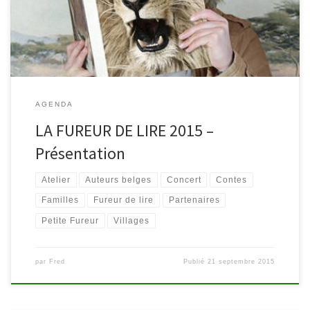
Waimes et Malmedy. L’OPERATION Emotions, découvertes,
réflexions… Le livre révèle sa puissance […]
AGENDA
LA FUREUR DE LIRE 2015 –
Présentation
Atelier
Auteurs belges
Concert
Contes
Familles
Fureur de lire
Partenaires
Petite Fureur
Villages
par
Fred
Publié
21 septembre 2015