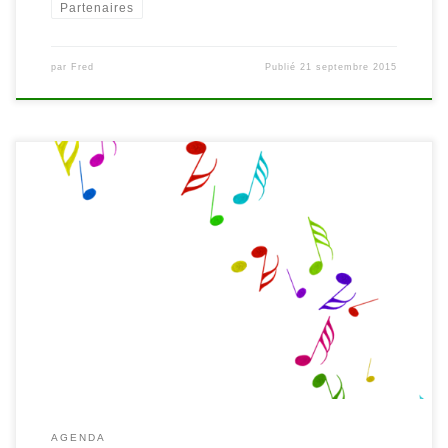
Partenaires
par
Fred
Publié
21 septembre 2015
Éveil musical par Dominique Fagard le mercredi 7 octobre à 10h30
à la Bibliothèque de Waimes Réservation obligatoire Par la
chanson, la danse et le jeu, Dominique Fagard fait découvrir les
mille et une possibilités de vivre la musique tout en s’amusant…
Pour éveiller les petits au rythme, aux sons… […]
AGENDA