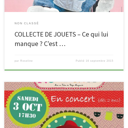
NON CLASSÉ
COLLECTE DE JOUETS – Ce qui lui
manque ? C’est …
par
Roseline
Publié
16 septembre 2015
Les bibliothèques de Waimes & Malmedy et la Royale Fanfare
« Les Echos de l’Amblève » vous invitent ce samedi 3 octobre à
vivre en famille la fête à Ligneuville. A 17h30, rendez-vous à la
salle du village pour « chanter avec Nomi Nomi »: un concert-