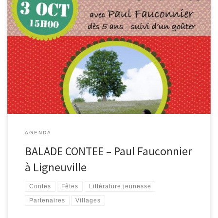
Les bibliothèques de Waimes & Malmedy et la Royale Fanfare
« Les Echos de l’Amblève » vous invitent ce samedi 3 octobre à
vivre en famille la fête à Ligneuville. A 15h00, rendez-vous à la
salle du village pour une balade contée avec Paul Fauconnier. Le
parcours d’une longueur de 2/3 kms […]
AGENDA
BALADE CONTEE – Paul Fauconnier
à Ligneuville
Contes
Fêtes
Littérature jeunesse
Partenaires
Villages