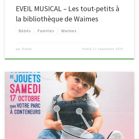
EVEIL MUSICAL – Les tout-petits à
la bibliothèque de Waimes
Bébés
Familles
Waimes
par
Gaelle
Publié
17 septembre 2015
C’est devenu une tradition : le troisième samedi
d’octobre a lieu la collecte de jouets en bon état via les parcs à
conteneurs. Vous avez des jouets qui vous encombrent ? Ils
peuvent encore servir ? Vous avez envie d’être solidaire […]