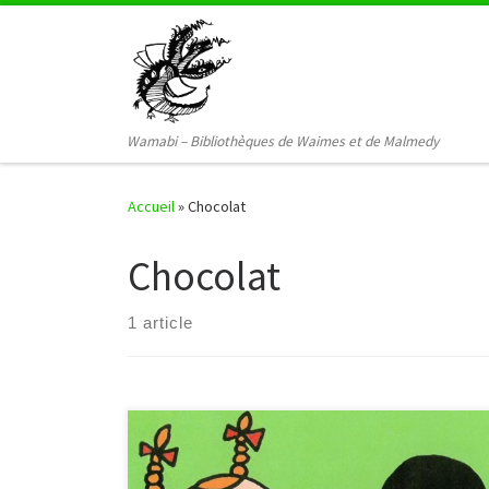
Passer au contenu
Wamabi – Bibliothèques de Waimes et de Malmedy
Accueil
»
Chocolat
Chocolat
1 article
Avis à tous les petits gourmands! Rendez-vous le 10
octobre à 10h à la bibliothèque de Malmedy pour un