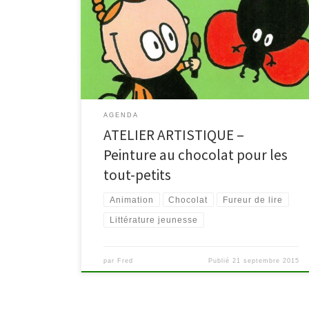
atelier « peinture au chocolat ». Zoum-zoum la
coccinelle est passionnée de musique,
particulièrement la trompette. Dommage pour elle,
car lorsque la trompette a soufflé, la petite bête a
perdu tous ses points. […]
AGENDA
ATELIER ARTISTIQUE –
Peinture au chocolat pour les
tout-petits
Animation
Chocolat
Fureur de lire
Littérature jeunesse
par
Fred
Publié
21 septembre 2015