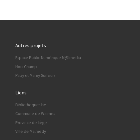
Autres projets
Espace Public Numérique M@lmedia
Hors Champ
Papy et Mamy Surfeurs
Liens
Bibliotheques.be
Commune de Waimes
Province de liège
Ville de Malmedy