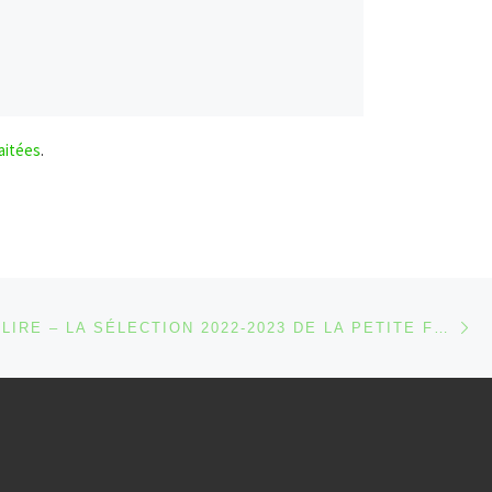
aitées
.
Ar
 ARTICLES
FUREUR DE LIRE – LA SÉLECTION 2022-2023 DE LA PETITE FUREUR