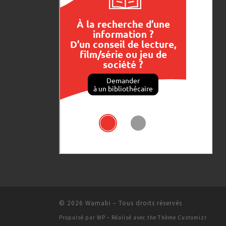
© 2026
Wamabi
– Tous droits réservés
Propulsé par
WP
– Réalisé avec the
Thème Customizr