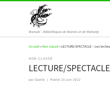
Passer au contenu
Wamabi – Bibliothèques de Waimes et de Malmedy
Accueil
»
Non classé
»
LECTURE/SPECTACLE – Les lecteu
NON CLASSÉ
LECTURE/SPECTACLE –
par
Gaelle
|
Publié
15 juin 2022