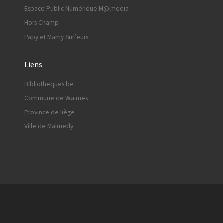
Espace Public Numérique M@lmedia
Hors Champ
Papy et Mamy Surfeurs
Liens
Bibliotheques.be
Commune de Waimes
Province de liège
Ville de Malmedy