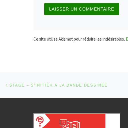
Ce site utilise Akismet pour réduire les indésirables.
E
Parcourir les articles
Article précédent
STAGE – S’INITIER À LA BANDE DESSINÉE