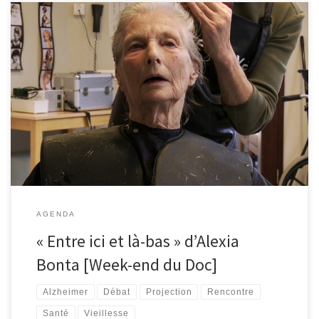
Venez assister à la projection du documentaire « Entre ici et là-bas
» d’Alexia Bonta le vendredi 14 novembre à 14h au Malmundarium
(entrée par la bibliothèque). La projection sera suivie d’une
discussion sur la vieillesse et la maladie d’Alzheimer. Anna,
Madame Lemaire, Dorothée, Germaine, Madame Des Rides,
Cécile, […]
AGENDA
« Entre ici et là-bas » d’Alexia
Bonta [Week-end du Doc]
Alzheimer
Débat
Projection
Rencontre
Santé
Vieillesse