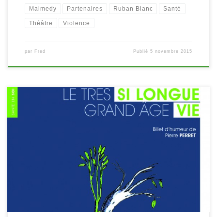
Malmedy
Partenaires
Ruban Blanc
Santé
Théâtre
Violence
par
Fred
Publié
5 novembre 2015
Découvrez Une si longue vie, le dernier ouvrage du psychologue
stavelotain Pierre Gobiet. Il traite des personnes très âgées et
vient de paraître aux éditions Mardaga (disponible dès à présent à
la bibliothèque). À quoi pensent donc les personnes très, très
vieilles, qui donnent parfois l’impression de ne plus rien […]