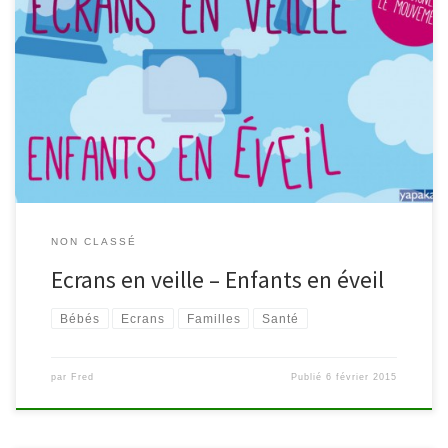
Une campagne de sensibilisation vient d’être lancée par la
Fédération Wallonie-Bruxelles : « Écrans en veille – Enfants en
éveil ». Elle rassemble de nombreuses recherches sur les dangers
de la télévision pour le développement naturel des enfants de
moins de 3 ans. On peut retrouver sur le site yapaka.be de courts
[…]
NON CLASSÉ
Ecrans en veille – Enfants en éveil
Bébés
Ecrans
Familles
Santé
par
Fred
Publié
6 février 2015