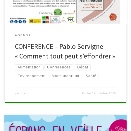
civilisation s’effondrait ? […]
AGENDA
CONFERENCE – Pablo Servigne
« Comment tout peut s’effondrer »
Alimentation
Conférences
Débat
Environnement
Malmundarium
Santé
par
Fred
Publié
12 octobre 2015