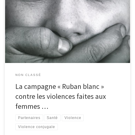
C’est le 25 novembre 2012 qu’a démarré, en province de Liège, la
septième édition de la campagne « Ruban blanc » contre les
violences faites aux femmes. Elle vise à sensibiliser et à mobiliser
les hommes sur cette douloureuse problématique. Par le port
d’un ruban blanc, les hommes expriment leur opposition aux […]
NON CLASSÉ
La campagne « Ruban blanc »
contre les violences faites aux
femmes …
Partenaires
Santé
Violence
Violence conjugale