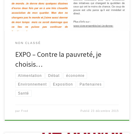
concrètement pour lutter contre la pauvreté, pour […]
NON CLASSÉ
EXPO – Contre la pauvreté, je
choisis…
Alimentation
Débat
économie
Environnement
Exposition
Partenaires
Santé
par
Fred
Publié
23 décembre 2015