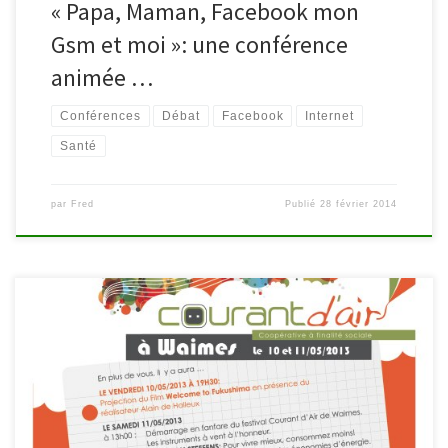
« Papa, Maman, Facebook mon
Gsm et moi »: une conférence
animée …
Conférences
Débat
Facebook
Internet
Santé
par
Fred
Publié
28 février 2014
Dans le cadre de la semaine des énergies renouvelables, Courant
d’Air organise un festival les 10 et 11 mai 2013. Cinéma, musique,
conférence, animations et joie de vivre seront de la partie, de
même que la bibliothèque de Waimes. Le vendredi 10/05/2013
(19h30): projection du film « Welcome to Fukushima » en […]