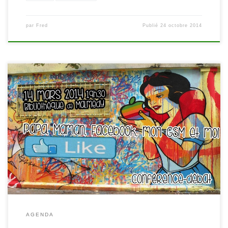
par
Fred
Publié
24 octobre 2014
Rendez-vous ce vendredi 14 mars 2014 à 19h30 à la bibliothèque
de Malmedy pour assister à une conférence-débat sur les
pratiques actuelles des jeunes sur les réseaux sociaux par Jean-Luc
Raymond (Expert en médias sociaux- Fr). Avec un focus particulier
sur: – l’identité en ligne – les facettes cachées de […]
AGENDA