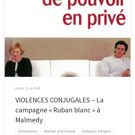
Du 23 novembre au 4 décembre 2015 a lieu la campagne Ruban
blanc qui lutte contre les violences conjugales partout dans le
monde. Découvrez dans cet article ce qui se passe à Malmedy et
alentours. Dénonçons la violence qui se cache… Porter le ruban
blanc signifie que l’on s’engage publiquement […]
NON CLASSÉ
VIOLENCES CONJUGALES – La
campagne « Ruban blanc » à
Malmedy
Animation
Atelier d'écriture
Auteurs belges