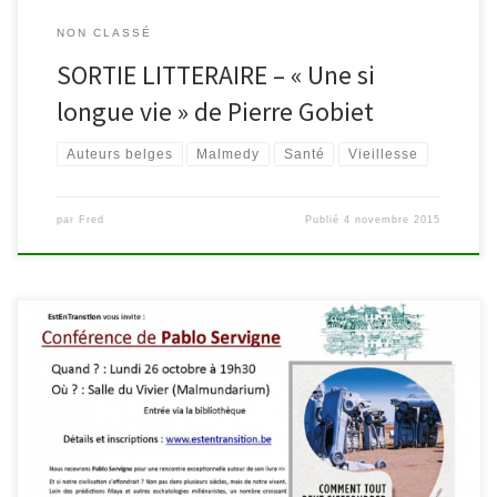
NON CLASSÉ
SORTIE LITTERAIRE – « Une si
longue vie » de Pierre Gobiet
Auteurs belges
Malmedy
Santé
Vieillesse
par
Fred
Publié
4 novembre 2015
Rendez-vous le lundi 26 octobre à 19h30 au Malmundarium
(entrée par la bibliothèque) pour rencontrer Pablo Servigne,
ingénieur agronome et docteur en biologie. Il nous parlera de son
dernier ouvrage « Comment tout peut s’effondrer. Petit manuel de
collapsologie à l’usage des générations actuelles ». Et si notre