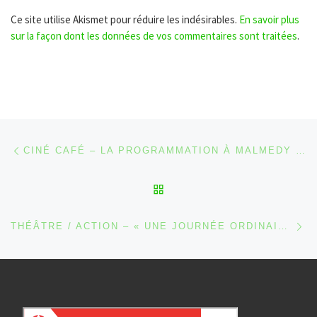
Ce site utilise Akismet pour réduire les indésirables.
En savoir plus
sur la façon dont les données de vos commentaires sont traitées
.
Parcourir les articles
Article précédent
CINÉ CAFÉ – LA PROGRAMMATION À MALMEDY [2023]
RETOUR À LA LISTE DES
Ar
THÉÂTRE / ACTION – « UNE JOURNÉE ORDINAIRE » PAR LE THÉÂTRE DE LA COMMUNAUTÉ