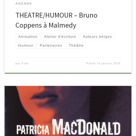
AGENDA
THEATRE/HUMOUR – Bruno
Coppens à Malmedy
Animation
Atelier d'écriture
Auteurs belges
Humour
Partenaires
Théâtre
par
Fred
Publié
16 janvier 2016
Thriller, jeunesse et terroir sont les ingrédients principaux de la
cuvée 2015 des romans les plus lus (empruntés) à Waimes et
Malmedy. 1. « Angor » de Franck Thilliez D’où vient ce cauchemar
qui la hante depuis sa greffe de cœur ? Camille, gendarme à