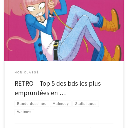
Quelles sont les bandes dessinées les plus empruntées à Waimes
et Malmedy en 2015? On aurait pu penser qu’Astérix, Lucky Luke
ou d’autres grands classiques se disputeraient les premières
places. Mais il n’en est rien… De jeunes auteurs talentueux
s’illustrent en mettant en scène leurs personnages attachants. Et
c’est tant […]
NON CLASSÉ
RETRO – Top 5 des bds les plus
empruntées en …
Bande dessinée
Malmedy
Statistiques
Waimes