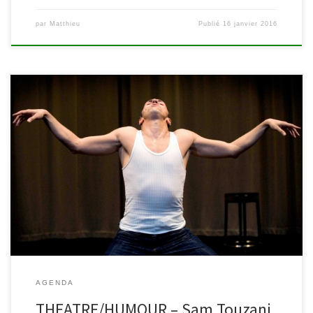
par
Matthieu
Publié
16 janvier 2016
Dans le cadre du festival Paroles d’Hommes, la bibliothèque de
Malmedy accueille le comédien Sam Touzani le mercredi 2 mars
2016 à 20h pour une représentation de son spectacle » Liberté,
égalité, identité ! « . Un one-man-show plein d’humour! Liberté,
égalité, identité! se veut une réflexion humoristique sur notre
identité humaine […]
AGENDA
THEATRE/HUMOUR – Sam Touzani