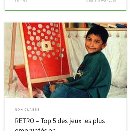
par
Fred
Publié
8 janvier 2016
En 2015, vous avez été nombreux à arpenter les couloirs de la
bibliothèque de Malmedy pour accéder à la ludothèque.
Découvrez ci-dessous le top 5 des jeux que vous avez empruntés.
Il y en a pour tous les goûts : des jeux de plateau et de mémoire,
des jeux éducatifs et […]
NON CLASSÉ
RETRO – Top 5 des jeux les plus
empruntés en …