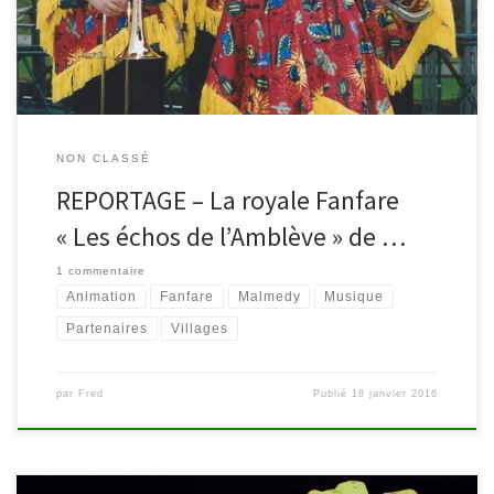
concert et beaucoup de bonne humeur.… Découvrez cette
sympathique […]
NON CLASSÉ
REPORTAGE – La royale Fanfare
« Les échos de l’Amblève » de …
1 commentaire
Animation
Fanfare
Malmedy
Musique
Partenaires
Villages
par
Fred
Publié
18 janvier 2016