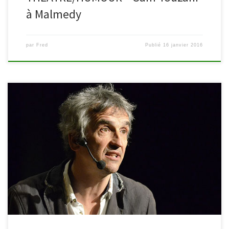
à Malmedy
par
Fred
Publié
16 janvier 2016
Dans le cadre du festival Paroles d’Hommes, Bruno Coppens fait
étape à Malmedy le lundi 15 février 2016 à 20h pour présenter son
spectacle « La vie est un destin animé« . Venez vous délecter des
jeux de mots de l’humoriste belge. Une soirée à ne pas manquer!
Face à vous, Bruno […]