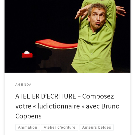
Bruno Coppens, le comédien, est aussi un auteur. Bruno Coppens,
l’homme de média, est avant tout un homme de mots. C’est à ce
titre qu’il viendra animer un atelier d’écriture le lundi 15 février
prochain de 17 à 19h à la bibliothèque de Malmedy. À l’occasion
de son spectacle La […]
AGENDA
ATELIER D’ECRITURE – Composez
votre « ludictionnaire » avec Bruno
Coppens
Animation
Atelier d'écriture
Auteurs belges