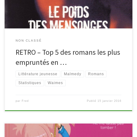
Villeneuve-d’Ascq, voit chaque nuit une […]
NON CLASSÉ
RETRO – Top 5 des romans les plus
empruntés en …
Littérature jeunesse
Malmedy
Romans
Statistiques
Waimes
par
Fred
Publié
15 janvier 2016