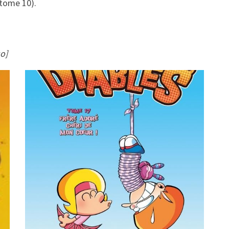
(tome 10).
o]