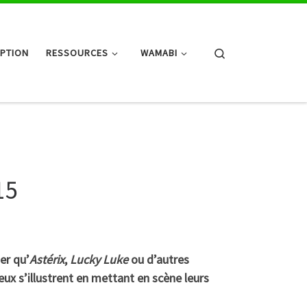
Search
IPTION
RESSOURCES
WAMABI
15
er qu’
Astérix
,
Lucky Luke
ou d’autres
eux s’illustrent en mettant en scène leurs