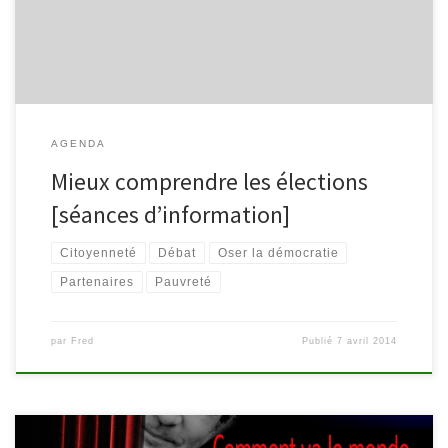
bibliothèque de Vielsalm (rue de l’Hôtel de ville 9 […]
AGENDA
Mieux comprendre les élections
[séances d’information]
Citoyenneté
Débat
Oser la démocratie
Partenaires
Pauvreté
par
Fred
Publié
7 avril 2014