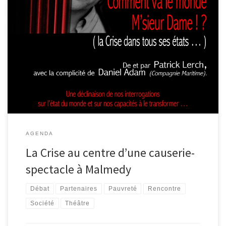
Rendez-vous ce jeudi 16 janvier 2014 à 20h à la bibliothèque de
Malmedy pour assister à la causerie-spectacle « Comment va le
monde M’sieur Dame!? (la Crise dans tous ses états…) » de Patrick
Lerch. Entre fou rire et larmes, une déclinaison de nos
interrogations sur l’état du monde et sur nos […]
AGENDA
La Crise au centre d’une causerie-
spectacle à Malmedy
Débat
Partenaires
Pauvreté
Rencontre
Société
Théâtre