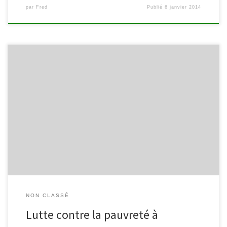
par
Fred
Publié
6 janvier 2014
Les quatre listes malmédiennes (Entente Communale/Liste du
Bourgmestre, Forces Vives, PS +, Alternative) ont débattu sur le
thème de la pauvreté ce mercredi 3 octobre 2012 à la
bibliothèque de Malmedy. Après le visionnage du documentaire
réalisé sur cette thématique à Verviers et Malmedy, les différents
représentants des partis politiques […]
NON CLASSÉ
Lutte contre la pauvreté à