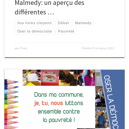
Malmedy: un aperçu des
différentes …
Aux livres citoyens
Débat
Malmedy
Oser la démocratie
Pauvreté
par
Fred
Publié
8 octobre 2012
Le mercredi 3 octobre à 18h00 à la bibliothèque de Malmedy a
lieu une rencontre/débat avec des représentants politiques des 4
listes déposées à Malmedy (Entente Communale/Liste du
Bourgmestre, Forces Vives, PS +, Alternative). La rencontre sera
animée par Geoffrey Grandjean (Docteur en Sciences politiques
et sociales – ULg) et […]