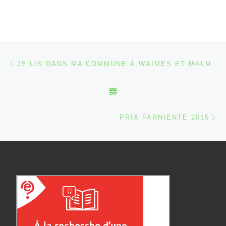
Parcourir les articles
Article précédent
JE LIS DANS MA COMMUNE À WAIMES ET MALMEDY [PROGRAMME 2014]
RETOUR À LA LISTE DES
Ar
PRIX FARNIENTE 2015