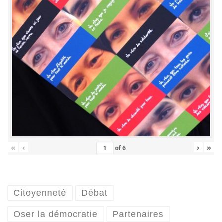
«
‹
›
»
of
6
Citoyenneté
Débat
Oser la démocratie
Partenaires