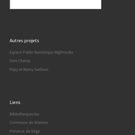
Autres projets
Espace Public Numérique M@lmedia
Hors Champ
Papy et Mamy Surfeurs
Liens
Bibliotheques.be
Commune de Waimes
Province de liège