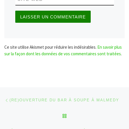
Ce site utilise Akismet pour réduire les indésirables.
En savoir plus
sur la façon dont les données de vos commentaires sont traitées
.
Parcourir les articles
Article précédent
(RE)OUVERTURE DU BAR À SOUPE À MALMEDY
RETOUR À LA LISTE DES
Ar