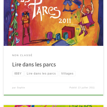
Retrouvez nous dans les parcs pendant tout l’été pour partager un
moment de lecture et de détente sous un parasol. Malmedy: Les
vendredis 5 et 19 août à la plaine de jeux (Parcs des Tanneries) de
14h à 16h. Les vendredis 12 et 26 août au parc de la cathédrale
[…]
NON CLASSÉ
Lire dans les parcs
IBBY
Lire dans les parcs
Villages
par
Sophie
Publié
13 juillet 2011