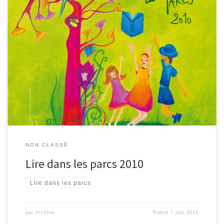
Cet été, les livres prennent l’air, s’envolent et atterrissent dans les
parcs! Ecoutons les histoires, feuilletons les pages et voyageons au
travers des mots et des images… Rendez-vous dans les espaces
verts de Malmedy et Waimes durant le mois d’août, dates et
heures sur demande Infos : Bibliothèque de Malmedy
080/79.99.30 – […]
NON CLASSÉ
Lire dans les parcs 2010
Lire dans les parcs
par
Archive
Publié
7 juin 2010