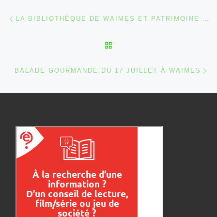
Parcourir les articles
Article précédent
LA BIBLIOTHÈQUE DE WAIMES ET PATRIMOINE NATURE VOUS INVITENT À LA PROMENADE…
RETOUR À LA LISTE DES
Ar
BALADE GOURMANDE DU 17 JUILLET À WAIMES