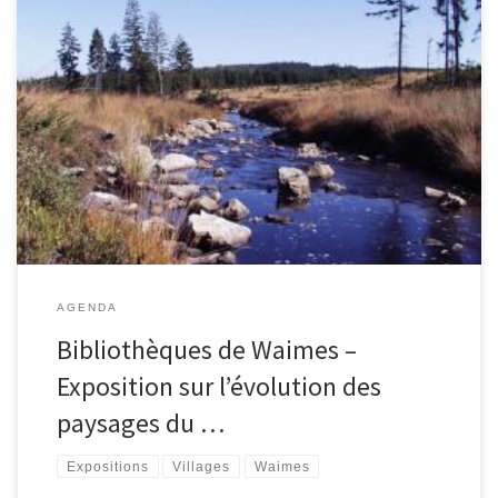
Dans le cadre de l’Observatoire Citoyen du Paysage d’Inter
Environnement Wallonie, les bibliothèques de Waimes accueillent
une exposition de photographies de paysages du bassin de
l’Amblève et de la Province de Liège au fil des saisons. Exposition
accessible durant les heures d’ouverture. Une organisation du
Contrat Rivière Amblève, d’Inter Environnement […]
AGENDA
Bibliothèques de Waimes –
Exposition sur l’évolution des
paysages du …
Expositions
Villages
Waimes