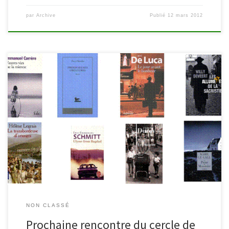
par
Archive
Publié
12 mars 2012
Lundi 15 novembre à 18h30 aura lieu la prochaine rencontre du
cercle de lecture. N’hésitez pas à venir faire découvrir à d’autres
lecteurs vos coups de coeur, vos suggestions, vos auteurs, vos
déceptions… Vous pouvez également venir nous rejoindre pour
écouter tout simplement… Le livre choisi – mais dont la […]
NON CLASSÉ
Prochaine rencontre du cercle de