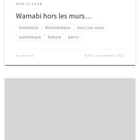
NON CLASSÉ
Wamabi hors les murs…
Animation
Bibliothèque
hors les murs
ludothèque
Nature
parcs
par
Archive
Publié
2 septembre 2014
Ce dimanche 22 juin 2014, la compagnie « Les chercheurs d’Air » a
convaincu Malmedy le temps d’un après-midi avec leurs deux
superbes représentations de la pièce de théâtre de rue : « Arrêter
de lire c’est possible ». Cette programmation proposée par
Wamabi dans le cadre du festival Vibrations fut un vrai succès. […]