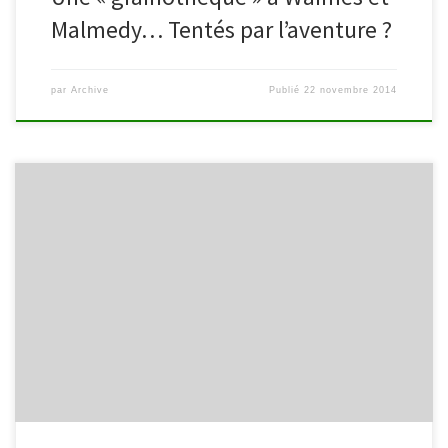
Malmedy… Tentés par l’aventure ?
par
Archive
Publié
22 novembre 2014
L’été fut chaud dans le réseau des bibliothèques de Waimes et
Malmedy. Durant les deux mois de vacances, nous sommes
intervenus à diverses reprises sur les deux communes. Vous
n’êtes pas sans savoir que les moments chaleureux dénommés
« Lire dans les parcs » furent une réussite… Si ce n’est pas […]