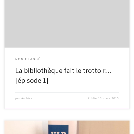
question du TAFTA et celle « d’arrêter de lire: est-ce possible?« ,
nous entamons aujourd’hui un nouveau cycle intitulé « La
bibliothèque fait le trottoir… ». Pourquoi ce nom ? Car nous
quittons notre confortable comptoir […]
NON CLASSÉ
La bibliothèque fait le trottoir…
[épisode 1]
par
Archive
Publié
13 mars 2015