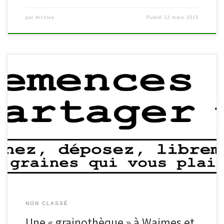
par
Archive
Publié
12 mars 2015
Le projet « grainothèque » a germé en France, il éclot maintenant
à Malmedy ainsi qu’à Waimes. Rendez-vous dès à présent dans
votre bibliothèque pour découvrir cet espace. Qu’est-ce que c’est
que ça ? Le principe est simple : vous trouvez des sachets de
graines disponibles gratuitement dans votre bibliothèque. Vous
pouvez, […]
NON CLASSÉ
Une « grainothèque » à Waimes et