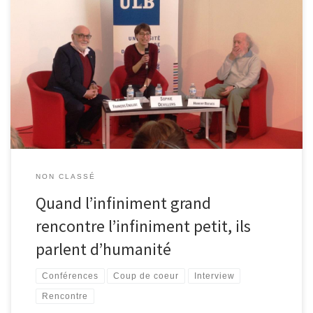
Lors de la Foire du Livre de Bruxelles, l’équipe des bibliothèques
de Waimes et Malmedy a tendu son micro à deux scientifiques de
renom, à savoir Hubert Reeves (Chercheur en astrophysique et
écologiste convaincu) et Pierre Englert (Prix Nobel ayant
notamment travaillé sur le Boson de Higgs). Tous deux
participaient […]
NON CLASSÉ
Quand l’infiniment grand
rencontre l’infiniment petit, ils
parlent d’humanité
Conférences
Coup de coeur
Interview
Rencontre