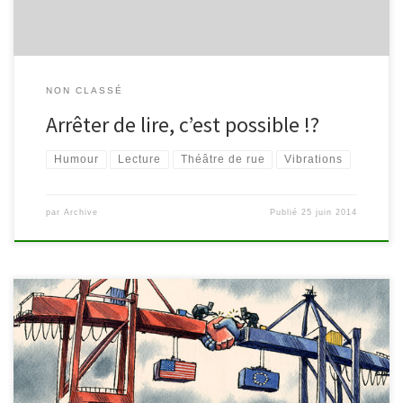
NON CLASSÉ
Arrêter de lire, c’est possible !?
Humour
Lecture
Théâtre de rue
Vibrations
par
Archive
Publié
25 juin 2014
Un nouveau projet a vu le jour à la bibliothèque de Malmedy.
Après deux journées de collecte d’avis tous azimuts, il nous
semblait incontournable de vous informer des enjeux des