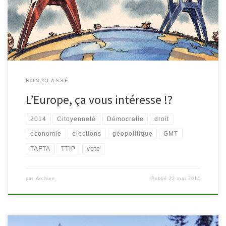
prochaines élections de fin mai 2014. Ayant la volonté d’initier une
réflexion de fond auprès des gens, la bibliothèque s’est […]
NON CLASSÉ
L’Europe, ça vous intéresse !?
2014
Citoyenneté
Démocratie
droit
économie
élections
géopolitique
GMT
TAFTA
TTIP
vote
par
Archive
Publié
22 mai 2014