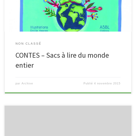
du fonds de Bpost pour l’alphabétisation et […]
NON CLASSÉ
CONTES – Sacs à lire du monde
entier
par
Archive
Publié
4 novembre 2015
La bibliothèque de Malmedy continue ses interviews et autres
collectes d’avis. Après les dernières expériences consacrées à la