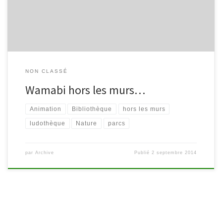
« Lire dans les parcs » furent une réussite… Si ce n’est pas […]
NON CLASSÉ
Wamabi hors les murs…
Animation
Bibliothèque
hors les murs
ludothèque
Nature
parcs
par
Archive
Publié
2 septembre 2014