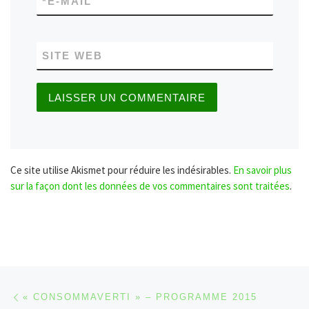
*
E-MAIL
SITE WEB
Ce site utilise Akismet pour réduire les indésirables.
En savoir plus
sur la façon dont les données de vos commentaires sont traitées
.
Parcourir les articles
Article précédent
« CONSOMMAVERTI » – PROGRAMME 2015