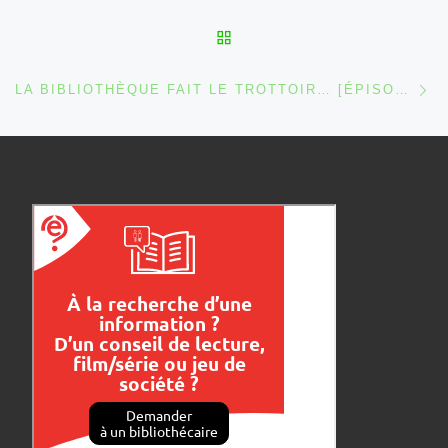
RETOUR À LA LISTE DES
Ar
LA BIBLIOTHÈQUE FAIT LE TROTTOIR… [ÉPISODE 1]