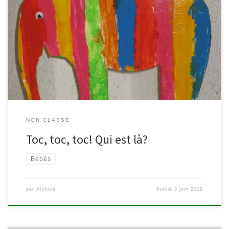
C’est nous… Les p’tits colorés, les p’tits joviaux Les p’tits bariolés,
les p’tits nouveaux Pour faire la fête aux bébés, venez nous
emporter! Nous sommes prêts à débarquer chez vous, bambins,
accueillantes, parents, papys, mamys et bébés Dans le coin des
petits, un espace nous est réservé… VENEZ ! […]
NON CLASSÉ
Toc, toc, toc! Qui est là?
Bébés
par
Archive
Publié
3 juin 2009