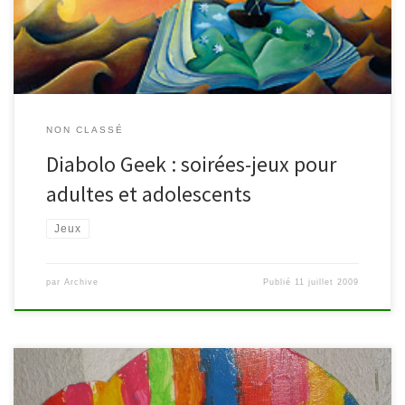
Malmedy Dès 19h Entrée gratuite Renseignements : 080/799.930
Coup de coeur du mois : DIXIT […]
NON CLASSÉ
Diabolo Geek : soirées-jeux pour
adultes et adolescents
Jeux
par
Archive
Publié
11 juillet 2009