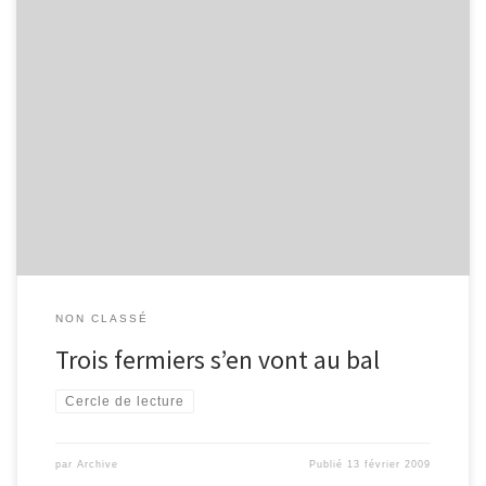
Et vous, où irez-vous le 07 avril prochain ? Si cela vous tente,
venez découvrir ce livre de Richard Powers lors de la prochaine
rencontre du cercle de lecture * le mardi 7 avril à 18h30…
NON CLASSÉ
Trois fermiers s’en vont au bal
Cercle de lecture
par
Archive
Publié
13 février 2009