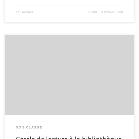
par
Archive
Publié
13 février 2009
Découvrons ce livre ensemble, le mardi 03 février 2009… La
lecture vous passionne ? La rencontre d’autres lecteurs vous
enthousiasme ? La découverte de nouveaux horizons de lectures
ou de nouveaux auteurs vous tente ?
NON CLASSÉ