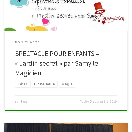
nouveau spectacle de Samy le magicien (dès […]
NON CLASSÉ
SPECTACLE POUR ENFANTS –
« Jardin secret » par Samy le
Magicien …
Fêtes
Ligneuville
Magie
par
Fred
Publié
5 septembre 2016