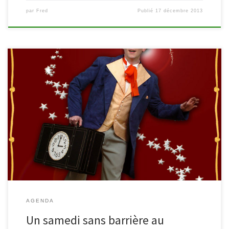
par
Fred
Publié
17 décembre 2013
Rendez-vous le samedi 14 décembre 2013 au Malmundarium
pour une journée pleine de magie, dans le cadre des samedis
sans barrière. Un après-midi fantastique à vivre en famille aux
côtés de Samy le magicien! 13h30 -15h30 *Après-midi de Coralie :
atelier jeux pour enfants sur le thème des Hivernales (inscriptions
souhaitées) […]
AGENDA
Un samedi sans barrière au