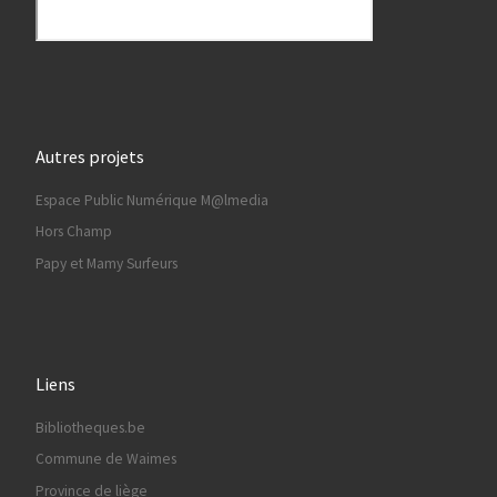
Autres projets
Espace Public Numérique M@lmedia
Hors Champ
Papy et Mamy Surfeurs
Liens
Bibliotheques.be
Commune de Waimes
Province de liège