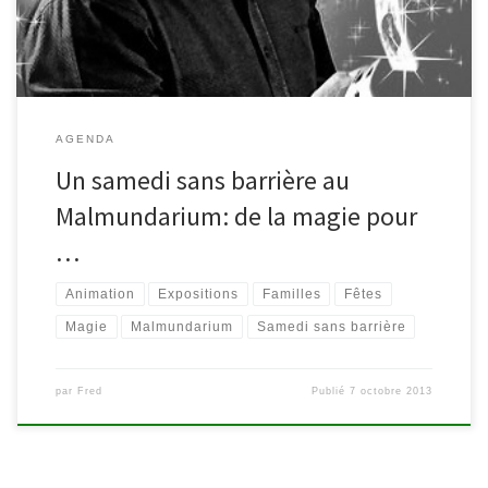
AGENDA
Un samedi sans barrière au
Malmundarium: de la magie pour
…
Animation
Expositions
Familles
Fêtes
Magie
Malmundarium
Samedi sans barrière
par
Fred
Publié
7 octobre 2013