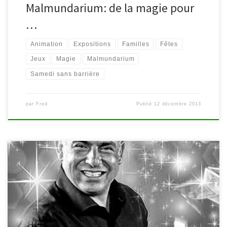
Malmundarium: de la magie pour
…
Animation
Expositions
Familles
Fêtes
Jeux
Magie
Malmundarium
Samedi sans barrière
par
Fred
Publié
12 décembre 2013
Rendez-vous le samedi 12 octobre 2013 au Malmundarium pour
une journée pleine de magie, dans le cadre des samedis sans
barrière. * 10h30-12h : « Aux masques Super James » atelier-
découverte pour les enfants de 5 à 10 ans; Au départ de quelques
éléments de vie glanés dans l’exposition « James […]