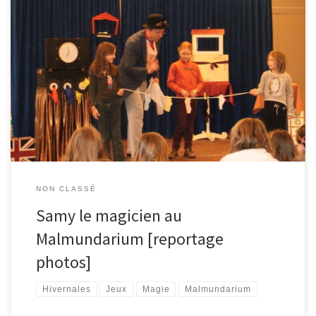
Retour en images sur la seconde édition du samedi sans barrière
qui s’est déroulé ce 14 décembre 2013 au Malmundarium et place
Albert à Malmedy. Au programme: des jeux, de la magie et de
l’émerveillement, notamment grâce à Samy la magicien.
NON CLASSÉ
Samy le magicien au
Malmundarium [reportage
photos]
Hivernales
Jeux
Magie
Malmundarium