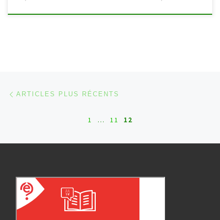
Navigation dans les articles
Articles plus récents
ARTICLES PLUS RÉCENTS
1
…
11
12