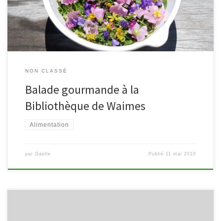
de la bibliothèque. Renseignements & réservations : 080/44.80.54
– bc.waimes@skynet.be – Rue […]
NON CLASSÉ
Balade gourmande à la
Bibliothèque de Waimes
Alimentation
par
Gaelle
Publié
11 mai 2010