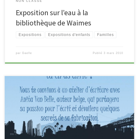
NON CLASSÉ
Exposition sur l’eau à la
bibliothèque de Waimes
Expositions
Expositions d'enfants
Familles
par
Gaelle
Publié
3 mars 2010
Tu as entre 13 et 17 ans, tu aimes écrire ou tu en as envie? Nous te
convions à un atelier d’écriture avec Anita Van Belle, auteur belge,
qui partagera sa passion pour l’écrit et dévoilera quelques secrets
de sa fabrication. A la bibliothèque de Waimes.