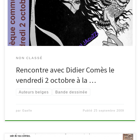
bande dessinée belge et internationale, qui revient dans son
village natal pour une soirée. Pour tous renseignements :
080/448054. Pas de dédicace
NON CLASSÉ
Rencontre avec Didier Comès le
vendredi 2 octobre à la …
Auteurs belges
Bande dessinée
par
Gaelle
Publié
25 septembre 2009