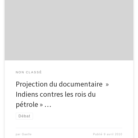
Les habitants de Sarayaku, village perdu au fin fond de la forêt
équatorienne, se battent depuis des lustres contre les géants du
pétrole qui prétendent prospecter leurs terres pour en extraire
l’or noir. Le maire de Sarayaku a confié à deux habitants, chefs de
file du mouvement, une mission très […]
NON CLASSÉ
Projection du documentaire »
Indiens contres les rois du
pétrole » …
Débat
par
Gaelle
Publié
9 avril 2010