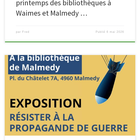
printemps des bibliothèques à
Waimes et Malmedy …
par
Fred
Publié
6 mai 2026
Du 26 mai au 12 juin 2026, la bibliothèque de Malmedy accueille
l’exposition « Résister à la propagande de guerre, 10 principes
élémentaires ». Conçue par le War Heritage Institute et l’Université
libre de Bruxelles, cette exposition se base sur l’ouvrage d’Anne
Morelli « Principes élémentaires de propagande de guerre :
Utilisables en cas […]