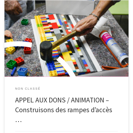
Vous avez des briques LEGO® inutilisées qui dorment dans une
caisse ou au fond d’un tiroir ? Offrez-leur une nouvelle utilité en
les déposant dans les bibliothèques de Waimes ou de Malmedy !
Les bibliothèques participent au projet collaboratif « Une rampe
pour l’accessibilité symbolique », mené avec les bibliothèques
[…]
NON CLASSÉ
APPEL AUX DONS / ANIMATION –
Construisons des rampes d’accès
…