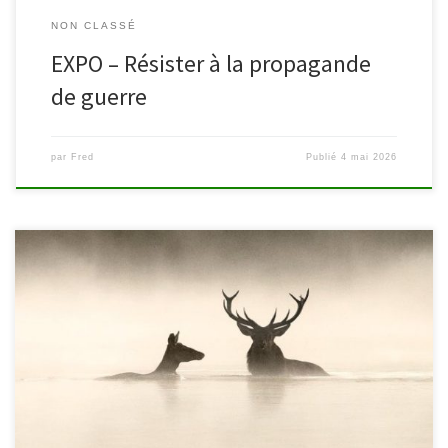
NON CLASSÉ
EXPO – Résister à la propagande
de guerre
par
Fred
Publié
4 mai 2026
Organisé depuis 2016 par le cinéma Movie Mills et la bibliothèque,
le projet « Ciné café » (anciennement « Ciné seniors ») propose la
projection d’un film suivie d’un goûter convivial. Rendez-vous
(quasi) tous les 4e jeudis du mois à 14h au cinéma Movie Mills pour
vivre un moment fort […]