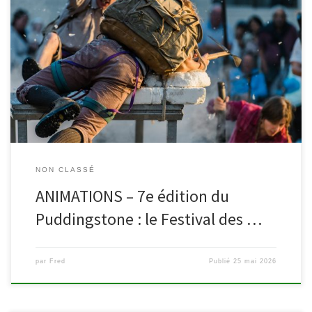
Tous les jeudis de l’été, retrouvez les bibliothèques dans les parcs
pour la septième édition du « Puddingstone Festival », le festival
des arts vivants à Malmedy et Waimes. Au programme : lectures,
contes, spectacle clownesque, musique, marionnettes, théâtre de
rue… A vos yeux et vos oreilles ! Nous vous attendons dès […]
NON CLASSÉ
ANIMATIONS – 7e édition du
Puddingstone : le Festival des …
par
Fred
Publié
25 mai 2026