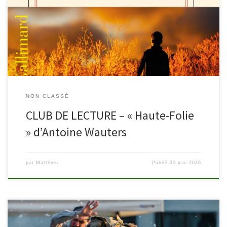
lecture et la bibliothèque de Malmedy vous convient à participer à
une dernière rencontre le mardi 7 juillet autour de l’ouvrage «
Haute-Folie » d’Antoine Wauters. Le club est ouvert à toutes et
tous, grandes lectrices ou petits […]
NON CLASSÉ
CLUB DE LECTURE – « Haute-Folie
» d’Antoine Wauters
par
Matthieu
Publié
30 mai 2026