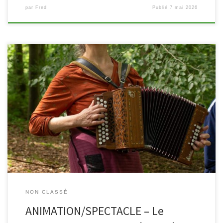
par
Fred
Publié
7 mai 2026
A l’initiative de la Bibliothèque Centrale de la Province de
Hainaut, le Printemps des Bibliothèques revient cette année
encore. Les activités se déroulent le vendredi 22 mai partout en
Fédération Wallonie-Bruxelles, y compris à Waimes et Malmedy.
Découvrez tout le programme ci-dessous. À la bibliothèque de
Malmedy (Place du Châtelet, […]
NON CLASSÉ
ANIMATION/SPECTACLE – Le