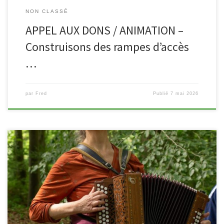
NON CLASSÉ
APPEL AUX DONS / ANIMATION –
Construisons des rampes d’accès
…
par
Fred
Publié
7 mai 2026
A l’initiative de la Bibliothèque Centrale de la Province de
Hainaut, le Printemps des Bibliothèques revient cette année
encore. Les activités se déroulent le vendredi 22 mai partout en
Fédération Wallonie-Bruxelles, y compris à Waimes et Malmedy.
Découvrez tout le programme ci-dessous. À la bibliothèque de
Malmedy (Place du Châtelet, […]