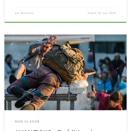
par
Matthieu
Publié
30 mai 2026
Tous les jeudis de l’été, retrouvez les bibliothèques dans les parcs
pour la septième édition du « Puddingstone Festival », le festival
des arts vivants à Malmedy et Waimes. Au programme : lectures,
contes, spectacle clownesque, musique, marionnettes, théâtre de
rue… A vos yeux et vos oreilles ! Nous vous attendons dès […]
NON CLASSÉ