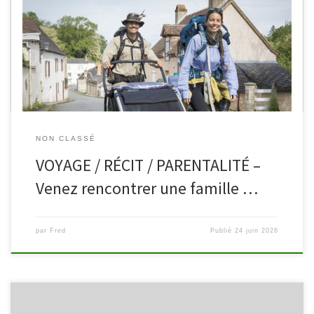
et Romain Brès font étape à Malmedy le dimanche 19 juillet dans
le cadre de leur « diagonale du livre », un périple qui les ramène
sur les chemins empruntés lors de leur incroyable traversée de la
[…]
NON CLASSÉ
VOYAGE / RÉCIT / PARENTALITÉ –
Venez rencontrer une famille …
par
Fred
Publié
24 juin 2026