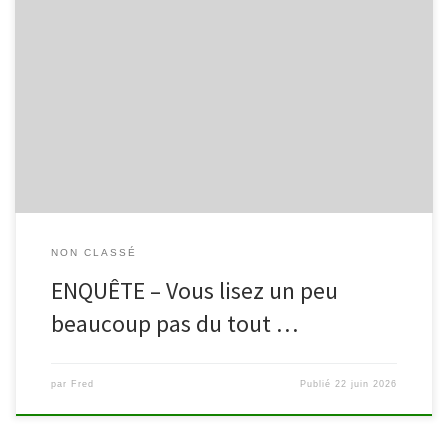
La Fédération Wallonie Bruxelles mène une enquête pour mieux
comprendre la place de la lecture, ou son absence, dans le
quotidien des citoyennes et citoyens. Deux questionnaires
adaptés selon l’âge : Si vous avez 13 ans et plus, participez
à l’enquête 13 ans et +(s’ouvre dans un nouvel onglet) et tentez
de remporter […]
NON CLASSÉ
ENQUÊTE – Vous lisez un peu
beaucoup pas du tout …
par
Fred
Publié
22 juin 2026