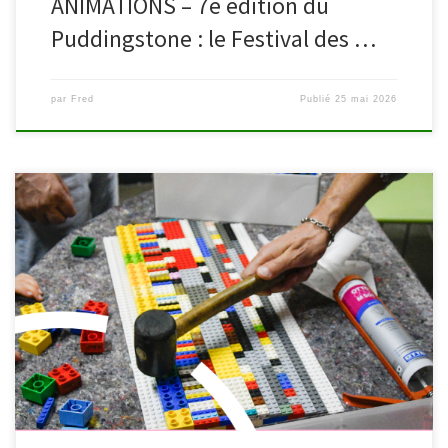
ANIMATIONS – 7e édition du
Puddingstone : le Festival des …
par
Fred
Publié
25 mai 2026
Vous avez des briques LEGO® inutilisées qui dorment dans une
caisse ou au fond d’un tiroir ? Offrez-leur une nouvelle utilité en
les déposant dans les bibliothèques de Waimes ou de Malmedy !
Les bibliothèques participent au projet collaboratif « Une rampe
pour l’accessibilité symbolique », mené avec les bibliothèques
[…]