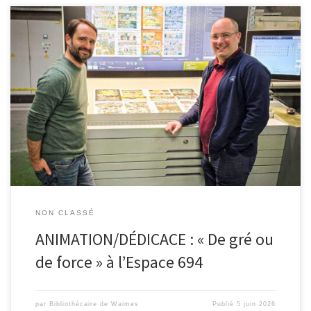
Ce vendredi 19 juin, l’Office du Tourisme de Waimes, Cultur@4950
et les bibliothèques de Waimes vous invitent à une soirée spéciale
en présence de Frédéric Moray et d’Olivier Pirnay, auteur et
dessinateur de De gré ou de force. À travers cette soirée
exceptionnelle, l’Espace 694 Botrange souhaite mettre à
l’honneur […]
NON CLASSÉ
ANIMATION/DÉDICACE : « De gré ou
de force » à l’Espace 694
par
Bibliothécaire de Waimes
Publié
5 juin 2026