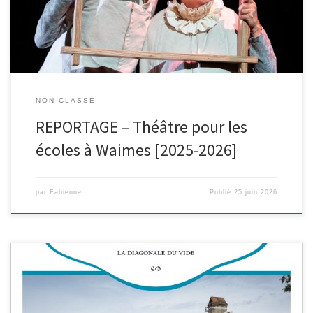
Commune de […]
NON CLASSÉ
REPORTAGE – Théâtre pour les
écoles à Waimes [2025-2026]
par
Fabienne
Publié
25 juin 2026
Et si une simple marche pouvait changer une vie ? Cet été, Justine