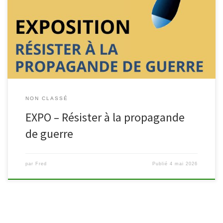
élémentaires ». Conçue par le War Heritage Institute et l’Université
libre de Bruxelles, cette exposition se base sur l’ouvrage d’Anne
Morelli « Principes élémentaires de propagande de guerre :
Utilisables en cas […]
NON CLASSÉ
EXPO – Résister à la propagande
de guerre
par
Fred
Publié
4 mai 2026