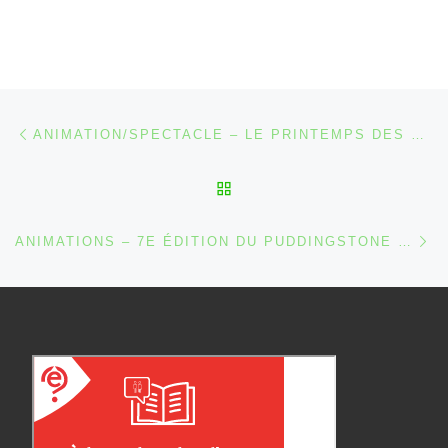
Parcourir les articles
Article précédent
ANIMATION/SPECTACLE – LE PRINTEMPS DES BIBLIOTHÈQUES À WAIMES ET MALMEDY [2026]
RETOUR À LA LISTE DES
Ar
ANIMATIONS – 7E ÉDITION DU PUDDINGSTONE : LE FESTIVAL DES ARTS VIVANTS À WAIMES ET MALMEDY [2026]