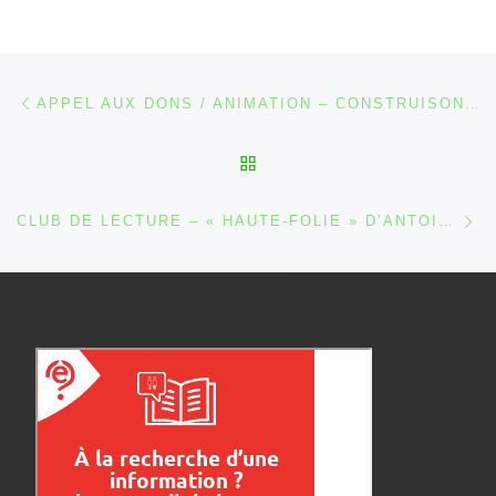
Parcourir les articles
Article précédent
APPEL AUX DONS / ANIMATION – CONSTRUISONS DES RAMPES D’ACCÈS PMR EN LEGO® !
RETOUR À LA LISTE DES
Ar
CLUB DE LECTURE – « HAUTE-FOLIE » D’ANTOINE WAUTERS