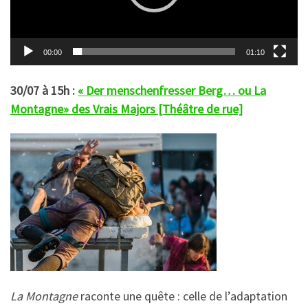
00:00
01:10
30/07 à 15h :
« Der menschenfresser Berg… ou La
Montagne» des Vrais Majors [Théâtre de rue]
La Montagne
raconte une quête : celle de l’adaptation