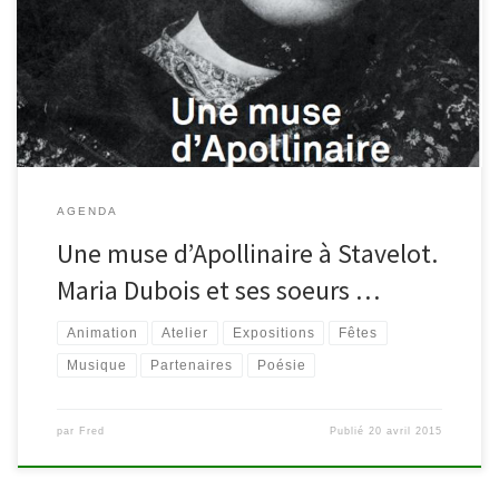
l’exposition « Une muse d’Apollinaire à Stavelot. Maria Dubois et
ses soeurs en cartes postales ». Découvrez ici le programme riche
en animations.
AGENDA
Une muse d’Apollinaire à Stavelot.
Maria Dubois et ses soeurs …
Animation
Atelier
Expositions
Fêtes
Musique
Partenaires
Poésie
par
Fred
Publié
20 avril 2015