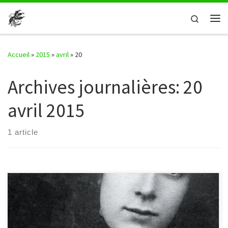
Passer au contenu
Search
Me
Accueil
»
2015
»
avril
»
20
Archives journalières:
20
avril 2015
1 article
Du 27 février au 24 avril 2015, la bibliothèque accueille