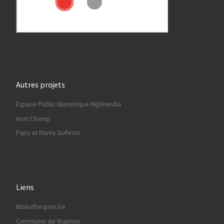
Autres projets
Espace Public Numérique M@lmedia
Hors Champ
Papy et Mamy Surfeurs
Liens
Bibliotheques.be
Commune de Waimes