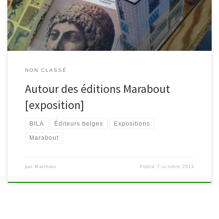
pour une maison anglaise. André Gérard leur sortira […]
NON CLASSÉ
Autour des éditions Marabout
[exposition]
BILA
Éditeurs belges
Expositions
Marabout
par
Matthieu
Publié
7 octobre 2013