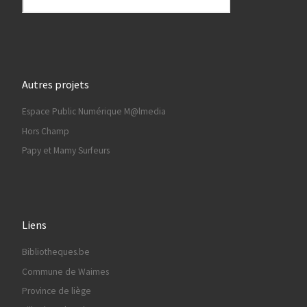
Autres projets
Espace Public Numérique M@lmedia
Hors Champ
Papy et Mamy Surfeurs
Liens
Bibliotheques.be
Commune de Waimes
Province de liège