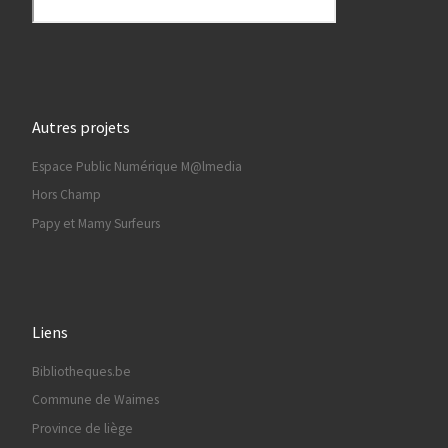
Autres projets
Espace Public Numérique M@lmedia
Hors Champ
Papy et Mamy Surfeurs
Liens
Bibliotheques.be
Commune de Waimes
Province de liège