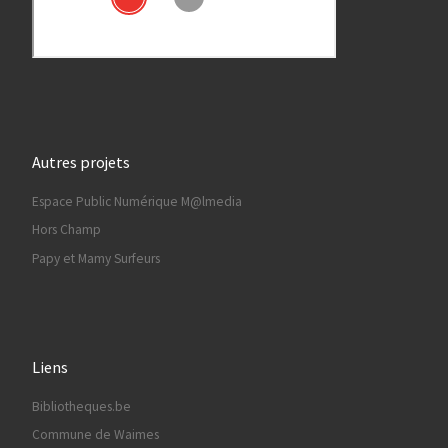
Autres projets
Espace Public Numérique M@lmedia
Hors Champ
Papy et Mamy Surfeurs
Liens
Bibliotheques.be
Commune de Waimes