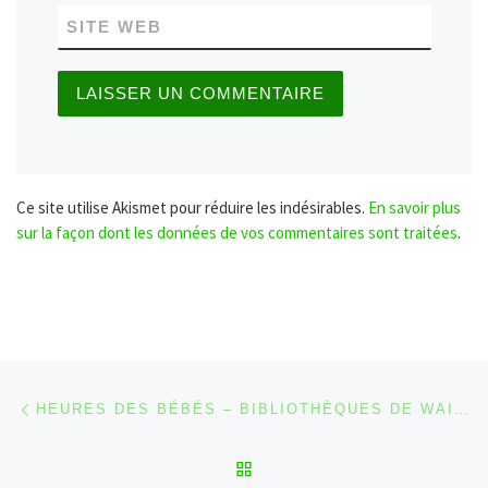
SITE WEB
Ce site utilise Akismet pour réduire les indésirables.
En savoir plus
sur la façon dont les données de vos commentaires sont traitées
.
Parcourir les articles
Article précédent
HEURES DES BÉBÉS – BIBLIOTHÈQUES DE WAIMES ET SOURBRODT (2016)
RETOUR À LA LISTE DES