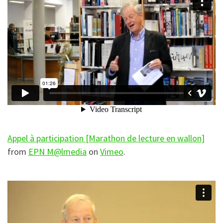
Appel à participation [Marathon de lecture en wallon]
from
EPN M@lmedia
on
Vimeo
.