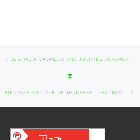
Parcourir les articles
Article précédent
LE 27/01 À MALMEDY: UNE JOURNÉE CONSACRÉE AUX NOUVELLES TECHNOLOGIES…
RETOUR À LA LISTE DES
Ar
BIENNALE DU LIVRE DE JEUNESSE : LES INCONTOURNABLES 2007-2009