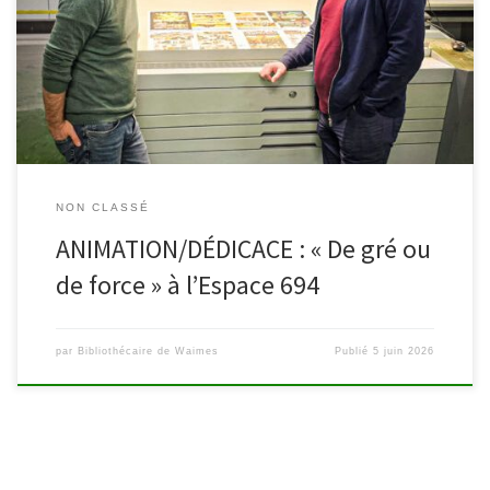
en présence de Frédéric Moray et d’Olivier Pirnay, auteur et
dessinateur de De gré ou de force. À travers cette soirée
exceptionnelle, l’Espace 694 Botrange souhaite mettre à
l’honneur […]
NON CLASSÉ
ANIMATION/DÉDICACE : « De gré ou
de force » à l’Espace 694
par
Bibliothécaire de Waimes
Publié
5 juin 2026