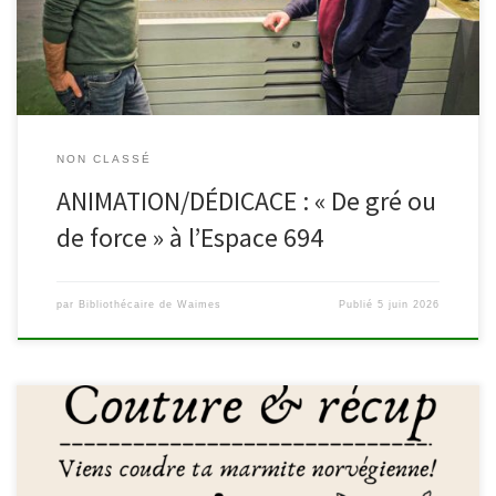
exceptionnelle, l’Espace 694 Botrange souhaite mettre à
l’honneur […]
NON CLASSÉ
ANIMATION/DÉDICACE : « De gré ou
de force » à l’Espace 694
par
Bibliothécaire de Waimes
Publié
5 juin 2026
Venez coudre votre marmite norvé­­­­­­­­­­gienne! En avant pour une
méthode de cuis­­­­­­­­­­son basse éner­­­­­­­­­­gie! Grâce à sa capa­­­­­­­­­­cité isolante,