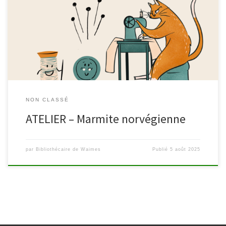
la marmite norvé­­­­­­­­­­gienne permet d’éco­­­­­­­­­­no­­­­­­­­­­mi­­­­­­­­­­ser l’éner­­­­­­­­­­gie néces­­­­­­­­­­
saire à la cuis­­­­­­­­­­son. A la fin de l’ate­­­­­­­­­­lier, vous repar­­­­­­­­­­ti­­­­­­­­­­rez avec
votre marmite norvé­­­­­­­­­­gienne fonc­­­­­­­­­­tion­­­­­­­­­­nelle. Atten­tion: maté­riel à
empor­ter et connais­sances en couture de base requises.
Inscription obligatoire – Nombre […]
NON CLASSÉ
ATELIER – Marmite norvégienne
par
Bibliothécaire de Waimes
Publié
5 août 2025