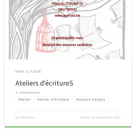
La bibliothèque est heureuse de vous annoncer que le cycle
d’ateliers d’écritures est relancé. Les trois animatrices prévue pour
le printemps tant particulier nous reviennent pour l’automne ! Au
programme : sens, émotions, bienveillance et bien entendu,
écritures au pluriel. « Fouiller sa mémoire » avec Claudine
Molinghen samedis 17 […]
NON CLASSÉ
Ateliers d’écritureS
1 commentaire
Atelier
Atelier d'écriture
Auteurs belges
par
Matthieu
Publié
25 septembre 2020