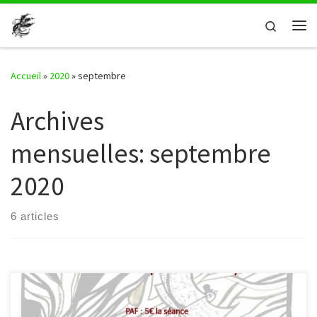
Passer au contenu
Search
Me
Accueil
»
2020
»
septembre
Archives
mensuelles:
septembre
2020
6 articles