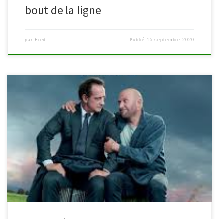
bout de la ligne
par
Fred
Publié
15 septembre 2020
A l’initiative de la bibliothèque, « Ciné seniors » est organisé avec
maestria par le cinéma Movie Mills et le Conseil des aînés de
Malmedy. Rendez-vous donc le 4e jeudi du mois à 14h au cinéma
Movie Mills pour vivre un moment fort sur grand écran. Une
attention particulière est accordée au […]