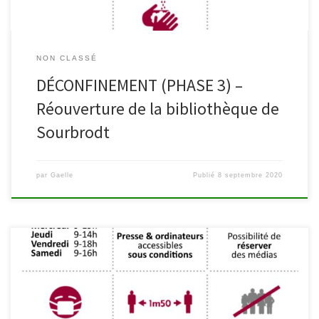
NON CLASSÉ
DÉCONFINEMENT (PHASE 3) –
Réouverture de la bibliothèque de
Sourbrodt
par
Gaelle
Publié
8 septembre 2020
Conformément à la circulaire informative émise par la Fédération
Wallonie-Bruxelles – Administration Générale de la Culture en date
du 27 août 2020 et ayant pour objet la mise à jour des protocoles