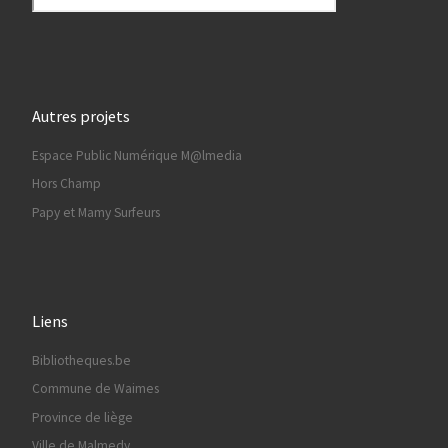
Autres projets
Espace Public Numérique M@lmedia
Hors Champ
Papy et Mamy Surfeurs
Liens
Bibliotheques.be
Commune de Waimes
Province de liège
Ville de Malmedy