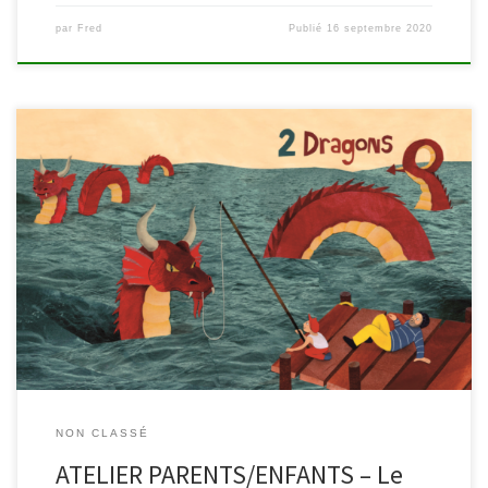
par
Fred
Publié
16 septembre 2020
Rejoignez la bibliothèque ce mercredi 14 octobre à 14h et
participez en famille à un atelier artistique au départ de l’ouvrage
« Le bout de la ligne » avec l’auteure/illustratrice Mathilde Brosset.
Date: mercredi 14 octobre de 14 à 16h. A partir de 6 ans –
Maximum 12 personnes – […]
NON CLASSÉ
ATELIER PARENTS/ENFANTS – Le