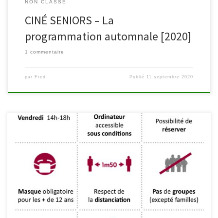
NON CLASSÉ
CINÉ SENIORS – La
programmation automnale [2020]
1 commentaire
par
Fred
Publié
11 septembre 2020
Conformément à la circulaire informative émise par la Fédération
Wallonie-Bruxelles – Administration Générale de la Culture en date
du 27 août 2020 et ayant pour objet la mise à jour des protocoles
de déconfinement, différents services et animations de la
bibliothèque vont pouvoir reprendre progressivement dès le 9
septembre suivant quelques précautions […]