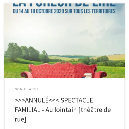
>>>SPECTACLE REPORTÉ<<< >>>DÉSOLÉ POUR LES
DÉSAGRÉMENTS<<< Deux comédiens répètent les scènes d’un
prochain spectacle à l’extérieur, pour pouvoir garder leurs
distances sociales. Ils sont interrompus par leurs propres pensées.
« Au lointain » est un spectacle poétique de la Compagnie Arts
Nomades qui enchantera petites et grandes oreilles. Il se déroule
le samedi 17 octobre à […]
NON CLASSÉ
>>>ANNULÉ<<< SPECTACLE
FAMILIAL - Au lointain [théâtre de
rue]