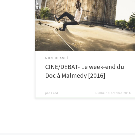
s’associe au complexe cinématographique MovieMills
pour promouvoir le documentaire belge francophone
lors du week-end du doc. Rendez-vous au cinéma le
dimanche 20 novembre à 18h pour découvrir « The
World Music Tour » en présence des réalisateurs
Géraldine Linglart et Robin Baudour. P.A.F: 3€. « The
[…]
NON CLASSÉ
CINE/DEBAT- Le week-end du
Doc à Malmedy [2016]
par
Fred
Publié
18 octobre 2016