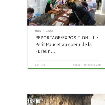
la Fureur de Lire. Dans cette exposition, « Le Petit
Poucet » de l’auteur belge Thisou Dartois se décline
dans tous les sens: créations papetières, […]
NON CLASSÉ
REPORTAGE/EXPOSITION – Le
Petit Poucet au coeur de la
Fureur …
par
Fred
Publié
7 novembre 2016
Cette année encore, la bibliothèque de Malmedy