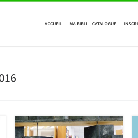
ACCUEIL
MA BIBLI – CATALOGUE
INSCR
016
Une installation un peu particulière s’est dressée ce
week-end au coeur des rayonnages de la