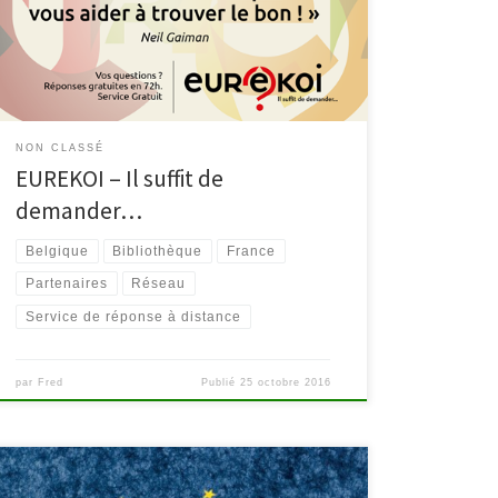
bibliothécaire? EURÊKOI est fait pour ça! C’est un
service de réponse à distance en réseau qui compte
une cinquantaine de bibliothèques belges et
françaises […]
NON CLASSÉ
EUREKOI – Il suffit de
demander…
Belgique
Bibliothèque
France
Partenaires
Réseau
Service de réponse à distance
par
Fred
Publié
25 octobre 2016