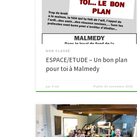
vous du 12 au 20 décembre de 9 à 17h (excepté le
dimanche 18 décembre) à la bibliothèque pour
profiter du calme de cet ancien monastère. Gratuit et
ouvert à tous. Infos et renseignements au 080/799930
(bibliothèque) […]
NON CLASSÉ
ESPACE/ETUDE – Un bon plan
pour toi à Malmedy
par
Fred
Publié
24 novembre 2016
Rendez-vous à la bibliothèque de Malmedy du 1er au
30 novembre 2016 pour suivre les traces du Petit
Poucet et découvrir ainsi les réalisations créées lors de