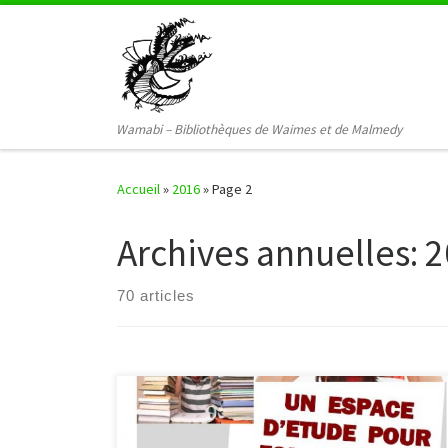
Passer au contenu
Wamabi – Bibliothèques de Waimes et de Malmedy
Accueil
»
2016
»
Page 2
Archives annuelles:
2
70 articles
La bibliothèque en partenariat avec InforJeunes
Malmedy te propose un espace pour étudier. Rendez-