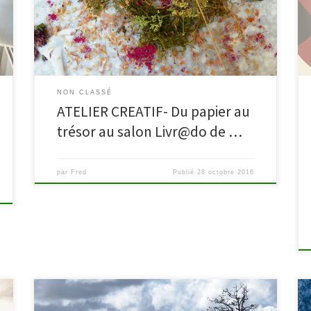
Liège. Ils y ont proposé un atelier créatif en revenant
aux fondements : créer sa feuille de papier, la faire
parler ou la donner à […]
NON CLASSÉ
ATELIER CREATIF- Du papier au
trésor au salon Livr@do de …
par
Fred
Publié
28 octobre 2016