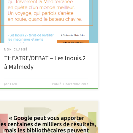
nouveau spectacle « Les Inouis.2 » sur le thème des
réfugiés. Bienvenue! « Ceci n’est pas une crise de
réfugiés, ceci est une crise d’humanité ». Il s’agit d’une
forme courte (30 minutes) jouée dans une semi-
remorque […]
NON CLASSÉ
THEATRE/DEBAT – Les Inouis.2
à Malmedy
par
Fred
Publié
7 novembre 2016
Eurêkoi – Il suffit de demander… Une question ? Vos
bibliothécaires vous répondent en moins de 72h,
service gratuit. Envie de poser une question à un