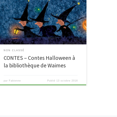
Contes Halloween le vendredi 28 octobre, à 19
heures 30, à la bibliothèque de Waimes C’est bientôt
le grand soir d’Halloween : alors que la nuit grignote le
jour, que le froid envahit les rues, que l’hiver
s’annonce, une veillée un peu effrayante se prépare.
Sortez vos balais et chaudrons du […]
NON CLASSÉ
CONTES – Contes Halloween à
la bibliothèque de Waimes
par
Fabienne
Publié
13 octobre 2016