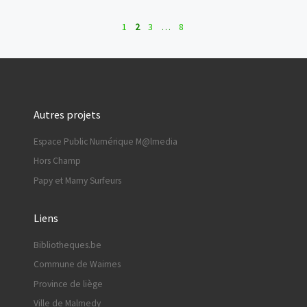
1
2
3
…
8
Autres projets
Espace Public Numérique M@lmedia
Hors Champ
Papy et Mamy Surfeurs
Liens
Bibliotheques.be
Commune de Waimes
Province de liège
Ville de Malmedy