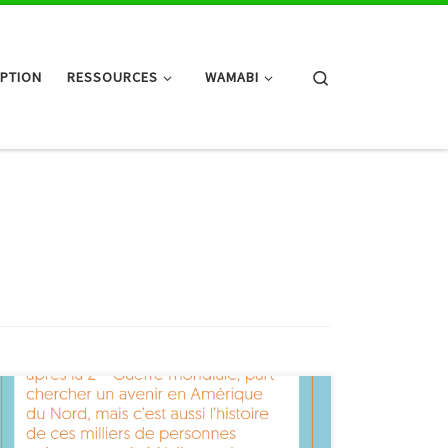
Search
IPTION
RESSOURCES
WAMABI
Le camion-théâtre du Théatre d’un jour fait escale à
Malmedy le 1er décembre pour vous présenter son