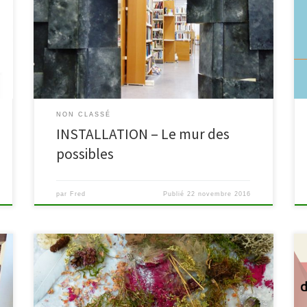
bibliothèque de Malmedy : un mur de livres bloque la
progression du visiteur. Réalisé par la scénographe
Nathalie Noël (Académie Royale des Beaux-Arts de
Liège), il dénonce le mythe de la culture pour
tous/toutes. Il […]
NON CLASSÉ
INSTALLATION – Le mur des
possibles
par
Fred
Publié
22 novembre 2016
Ce 24 octobre 2016, la bibliothèque et le
Malmundarium de Malmedy se sont exportés salon du
livre pour adolescents qui se déroulait au Théâtre de