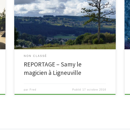
Le samedi 1er octobre 2016, Samy le magicien faisait
escale à Ligneuville pour présenter son tout nouveau
spectacle « Jardin secret ». Il clôturait ainsi une belle
après-midi automnale rythmée par une chasse aux
trésors dans le village ainsi qu’un goûter animé. Retour
en images sur cette journée organisée par la Royale
[…]
NON CLASSÉ
REPORTAGE – Samy le
magicien à Ligneuville
par
Fred
Publié
17 octobre 2016