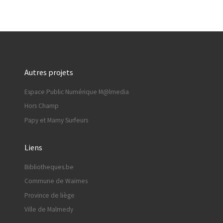
Autres projets
Espace Public Numérique M@lmedia
Hors Champ
Papy et Mamy Surfeurs
Liens
Bibliotheques.be
Commune de Waimes
Province de liège
Ville de Malmedy