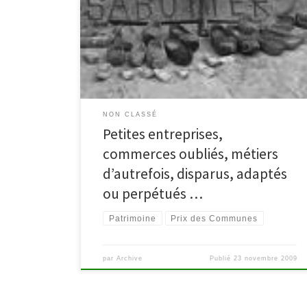
réseau de lecture publique des communes de
Malmedy et Waimes. Le prix est ouvert à toute
personne, équipe, association, école, … qui souhaite
réaliser un projet dans le cadre du prix. Tous les types,
formes, supports de documents sont acceptés […]
NON CLASSÉ
Petites entreprises,
commerces oubliés, métiers
d’autrefois, disparus, adaptés
ou perpétués …
Patrimoine
Prix des Communes
par
Archive
Publié
23 novembre 2009