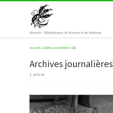
Passer au contenu
Wamabi – Bibliothèques de Waimes et de Malmedy
Accueil
»
2009
»
novembre
»
23
Archives journalières
1 article
Le prix est organisé par le Comité de concertation du