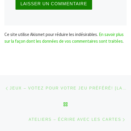
Ce site utilise Akismet pour réduire les indésirables.
En savoir plus
sur la façon dont les données de vos commentaires sont traitées
.
Parcourir les articles
Article précédent
JEUX – VOTEZ POUR VOTRE JEU PRÉFÉRÉ! [LABEL LUDO 2021]
RETOUR À LA LISTE DES
Ar
ATELIERS – ÉCRIRE AVEC LES CARTES