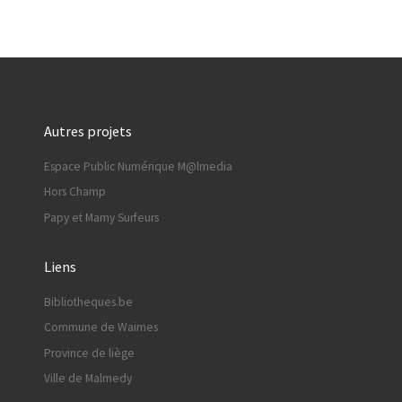
Autres projets
Espace Public Numérique M@lmedia
Hors Champ
Papy et Mamy Surfeurs
Liens
Bibliotheques.be
Commune de Waimes
Province de liège
Ville de Malmedy