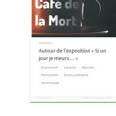
Malmedy – Malmundarium Vernissage de l’exposition
14 octobre 2012 – Botrange – 14h00 Marche
« Promenade des endeuillés ». Marche solidaire en
petit comité pour sortir de la solitude et du deuil.
Encadrée par la Plate-forme de […]
AGENDA
Autour de l’exposition « Si un
jour je meurs… »
Exposition
Lecture
Marche
Rencontre
Soins palliatifs
Vernissage
par
Kevin
Publié
15 octobre 2012