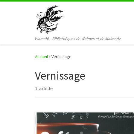
Passer au contenu
Wamabi – Bibliothèques de Waimes et de Malmedy
Accueil
»
Vernissage
Vernissage
1 article
Evénements organisés à Malmedy autour de
l’exposition Si un jour JE meurs … 5 octobre 2012 –