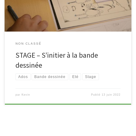
mise en couleur sur ordinateur. […]
NON CLASSÉ
STAGE – S’initier à la bande
dessinée
Ados
Bande dessinée
Eté
Stage
par
Kevin
Publié
13 juin 2022