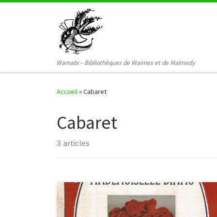
Passer au contenu
Wamabi – Bibliothèques de Waimes et de Malmedy
Accueil
»
Cabaret
Cabaret
3 articles
» /> De et par Anne Borlée Mise en scène de Cindy