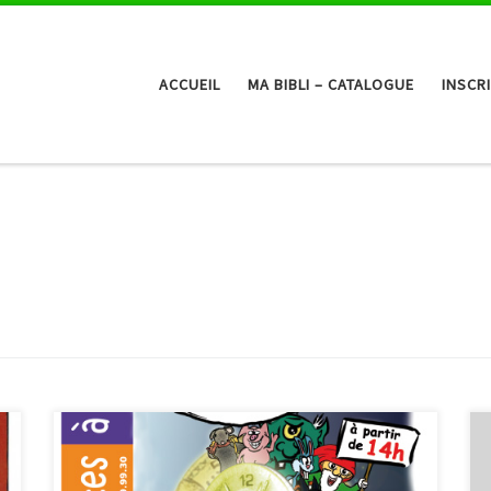
ACCUEIL
MA BIBLI – CATALOGUE
INSCR
Ce 25 avril aura lieu la journée des Contes à rebours,