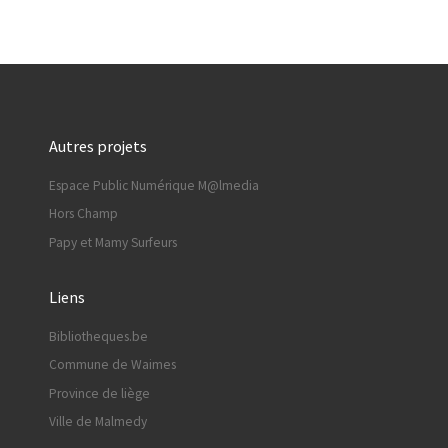
Autres projets
Espace Public Numérique M@lmedia
Hors Champ
Papy et Mamy Surfeurs
Liens
Bibliotheques.be
Commune de Waimes
Province de liège
Ville de Malmedy