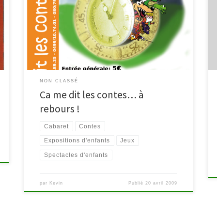
dont voici le programme et l’affiche. Au programme
13h30 : Vernissage avec lâcher de ballons « Rêvons
sous les mêmes étoiles » 14h : Histoires pressées par
Marie BYLYNA (à partir de 5 ans) 14h30 : Concert solo
d’André […]
NON CLASSÉ
Ca me dit les contes… à
rebours !
Cabaret
Contes
Expositions d'enfants
Jeux
Spectacles d'enfants
par
Kevin
Publié
20 avril 2009