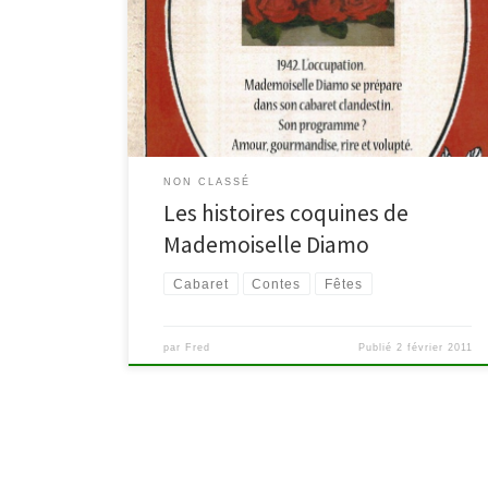
Sneessens De la génération des cabarets clandestins
de la vieille guerre, Mademoiselle Diamo a connu les
temps durs de l’occupation où tout était rationné,
enfin presque tout… Car l’Amour, lui, ne se rationne
pas. Il se faufile entre […]
NON CLASSÉ
Les histoires coquines de
Mademoiselle Diamo
Cabaret
Contes
Fêtes
par
Fred
Publié
2 février 2011