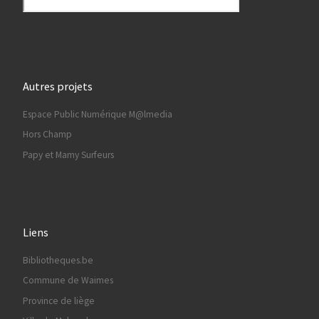
Autres projets
Espace Public Numérique M@lmedia
Hors Champ
Papy et Mamy Surfeurs
Liens
Bibliotheques.be
Commune de Waimes
Province de liège