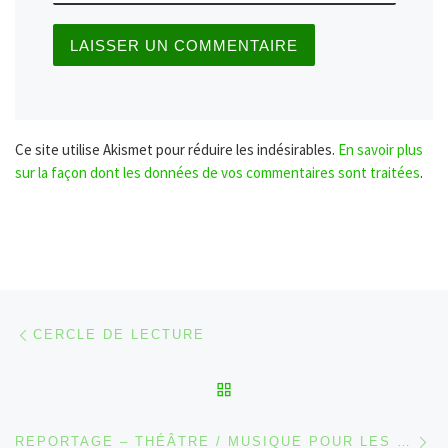
Ce site utilise Akismet pour réduire les indésirables.
En savoir plus
sur la façon dont les données de vos commentaires sont traitées
.
Parcourir les articles
Article précédent
CERCLE DE LECTURE
RETOUR À LA LISTE DES
Ar
REPORTAGE – THÉÂTRE / MUSIQUE POUR LES ÉCOLES À WAIMES ET MALMEDY [2022-2023]